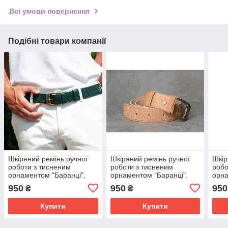
Всі умови повернення
Подібні товари компанії
Шкіряний ремінь ручної
Шкіряний ремінь ручної
Шкір
роботи з тисненим
роботи з тисненим
робо
орнаментом "Баранці",
орнаментом "Баранці",
орна
натуральна шкіра 4 мм,
натуральна шкіра 4 мм,
нату
950
950
950
₴
₴
зеленого кольору
бежевого кольору
сіро
Купити
Купити