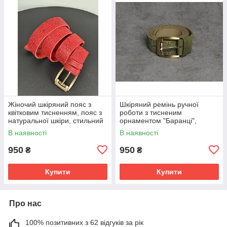
Жіночий шкіряний пояс з
Шкіряний ремінь ручної
квітковим тисненням, пояс з
роботи з тисненим
натуральної шкіри, стильний
орнаментом "Баранці",
пояс для жінок, червоного
натуральна шкіра 4 мм,
В наявності
В наявності
кольору
оливкового кольору
950
950
₴
₴
Купити
Купити
Про нас
100% позитивних з 62 відгуків за рік