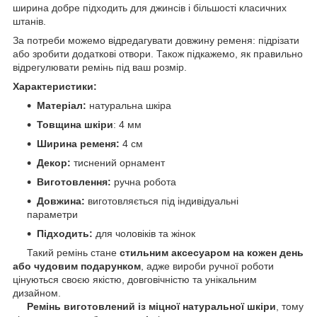
ширина добре підходить для джинсів і більшості класичних
штанів.
За потреби можемо відредагувати довжину ременя: підрізати
або зробити додаткові отвори. Також підкажемо, як правильно
відрегулювати ремінь під ваш розмір.
Характеристики:
Матеріал:
натуральна шкіра
Товщина шкіри
: 4 мм
Ширина ременя:
4 см
Декор:
тиснений орнамент
Виготовлення:
ручна робота
Довжина:
виготовляється під індивідуальні
параметри
Підходить:
для чоловіків та жінок
Такий ремінь стане
стильним аксесуаром на кожен день
або чудовим подарунком
, адже вироби ручної роботи
цінуються своєю якістю, довговічністю та унікальним
дизайном.
Ремінь виготовлений із міцної натуральної шкіри
, тому