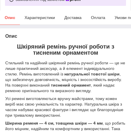
Опис
Характеристики
Доставка
Оплата
Умови п
Опис
Шкіряний ремінь ручної роботи з
тисненим орнаментом
Стильний та надійний шкіряний ремінь ручної роботи — це не
лише практичний аксесуар, а й елемент індивідуального
стилю. Ремінь виготовлений із
натуральної товстої шкіри
,
що забезпечує довговічність, міцність і зносостійкість виробу.
На поверхні виконаний
тиснений орнамент
, який надає
ременю оригінального та виразного вигляду.
Усі ремені виготовляються вручну майстрами, тому кожен
виріб має свою унікальність та характер. Натуральна шкіра з
часом набуває красивої фактури і виглядає ще благородніше
при тривалому використанні.
Ширина ременя — 4 см, товщина шкіри — 4 мм
, що робить
його міцним, надійним та комфортним у використанні. Така