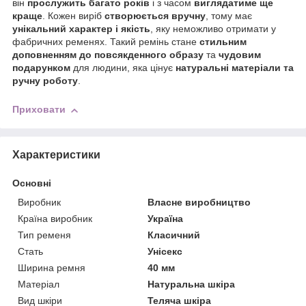
він
прослужить багато років
і з часом
виглядатиме ще
краще
. Кожен виріб
створюється вручну
, тому має
унікальний характер і якість
, яку неможливо отримати у
фабричних ременях. Такий ремінь стане
стильним
доповненням до повсякденного образу
та
чудовим
подарунком
для людини, яка цінує
натуральні матеріали та
ручну роботу
.
Приховати
Характеристики
Основні
Виробник
Власне виробництво
Країна виробник
Україна
Тип ременя
Класичний
Стать
Унісекс
Ширина ремня
40 мм
Матеріал
Натуральна шкіра
Вид шкіри
Теляча шкіра