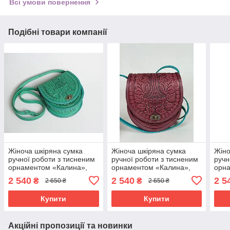
Всі умови повернення
Подібні товари компанії
Жіноча шкіряна сумка
Жіноча шкіряна сумка
Жіно
ручної роботи з тисненим
ручної роботи з тисненим
ручн
орнаментом «Калина»,
орнаментом «Калина»,
орн
м'ятна сумка з
бордово-бірюзова сумка з
роже
2 540
2 540
2 5
₴
₴
2 650 ₴
2 650 ₴
натуральної шкіри,
натуральної шкіри,
нату
20*21*8 см
20*21*8 см
20*2
Купити
Купити
Акційні пропозиції та новинки