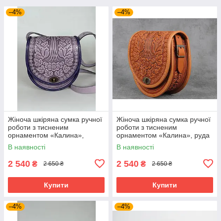
–4%
–4%
Жіноча шкіряна сумка ручної
Жіноча шкіряна сумка ручної
роботи з тисненим
роботи з тисненим
орнаментом «Калина»,
орнаментом «Калина», руда
бузкова сумка з натуральної
сумка з натуральної шкіри,
В наявності
В наявності
шкіри, 20*21*8 см
20*21*8 см
2 540
2 540
₴
₴
2 650 ₴
2 650 ₴
Купити
Купити
–4%
–4%