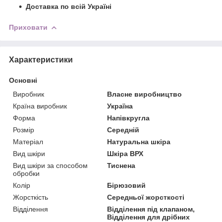
Доставка по всій Україні
Приховати
Характеристики
Основні
Виробник
Власне виробництво
Країна виробник
Україна
Форма
Напівкругла
Розмір
Середній
Матеріал
Натуральна шкіра
Вид шкіри
Шкіра ВРХ
Вид шкіри за способом
Тиснена
обробки
Колір
Бірюзовий
Жорсткість
Середньої жорсткості
Відділення
Відділення під клапаном,
Відділення для дрібних