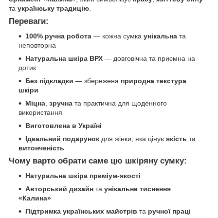
та
українську традицію
.
Переваги:
100% ручна робота
— кожна сумка
унікальна
та
неповторна
Натуральна шкіра ВРХ
— довговічна та приємна на
дотик
Без підкладки
— збережена
природна текстура
шкіри
Міцна
,
зручна
та практична для щоденного
використання
Виготовлена в Україні
Ідеальний подарунок
для жінки, яка цінує
якість
та
витонченість
Чому варто обрати саме цю шкіряну сумку:
Натуральна шкіра преміум-якості
Авторський дизайн
та
унікальне тиснення
«Калина»
Підтримка українських майстрів
та
ручної праці