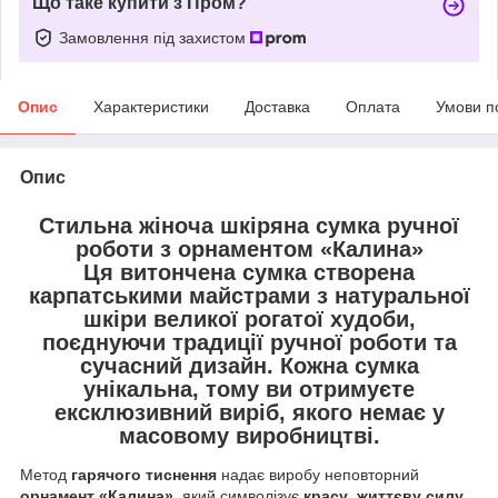
Що таке купити з Пром?
Замовлення під захистом
Опис
Характеристики
Доставка
Оплата
Умови п
Опис
Стильна жіноча шкіряна сумка ручної
роботи з орнаментом «Калина»
Ця витончена сумка створена
карпатськими майстрами
з
натуральної
шкіри великої рогатої худоби
,
поєднуючи
традиції ручної роботи
та
сучасний дизайн
. Кожна сумка
унікальна
, тому ви отримуєте
ексклюзивний виріб
, якого немає у
масовому виробництві.
Метод
гарячого тиснення
надає виробу неповторний
орнамент «Калина»
, який символізує
красу
,
життєву силу