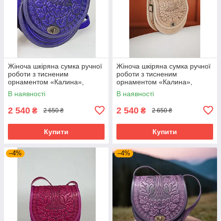
Жіноча шкіряна сумка ручної
Жіноча шкіряна сумка ручної
роботи з тисненим
роботи з тисненим
орнаментом «Калина»,
орнаментом «Калина»,
ультрамаринова сумка з
бежева сумка з натуральної
В наявності
В наявності
натуральної шкіри, 20*21*8
шкіри, 20*21*8 см
см
2 540
2 540
₴
₴
2 650 ₴
2 650 ₴
Купити
Купити
–4%
–4%