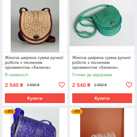
Жіноча шкіряна сумка ручної
Жіноча шкіряна сумка ручної
роботи з тисненим
роботи з тисненим
орнаментом «Калина»
орнаментом «Калина»,
бежево-бордова сумка з
м'ятна сумка з натуральної
В наявності
Готово до відправки
натуральної шкіри, 20*21*8
шкіри, 20*21*8 см
см
2 540
2 540
₴
₴
2 650 ₴
2 650 ₴
Купити
Купити
–4%
–4%