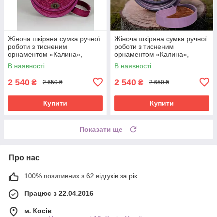
Жіноча шкіряна сумка ручної
Жіноча шкіряна сумка ручної
роботи з тисненим
роботи з тисненим
орнаментом «Калина»,
орнаментом «Калина»,
рожева (фуксія) сумка з
фіолетова сумка з
В наявності
В наявності
натуральної шкіри, 20*21*8
натуральної шкіри, 20*21*8
см
см
2 540
2 540
₴
₴
2 650 ₴
2 650 ₴
Купити
Купити
Показати ще
Про нас
100% позитивних з 62 відгуків за рік
Працює з 22.04.2016
м. Косів