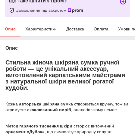
Що таке купити з Пром?
Замовлення під захистом
Опис
Характеристики
Доставка
Оплата
Умови п
Опис
Стильна
жіноча шкіряна сумка ручної
роботи
— це унікальний аксесуар,
виготовлений карпатськими майстрами
з
натуральної шкіри великої рогатої
худоби
.
Кожна
авторська шкіряна сумка
створюється вручну, тож ви
отримуєте
ексклюзивний виріб
, аналогів якому немає.
Метод
гарячого тиснення шкіри
створює витончений
орнамент «Дубок»
, що символізує природну силу та