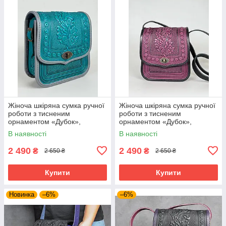
Жіноча шкіряна сумка ручної
Жіноча шкіряна сумка ручної
роботи з тисненим
роботи з тисненим
орнаментом «Дубок»,
орнаментом «Дубок»,
бірюзова сумка з натуральної
фіолетово-чорна сумка з
В наявності
В наявності
шкіри, 20*21*8 см
натуральної шкіри, 20*21*8
см
2 490
2 490
₴
₴
2 650 ₴
2 650 ₴
Купити
Купити
Новинка
–6%
–6%