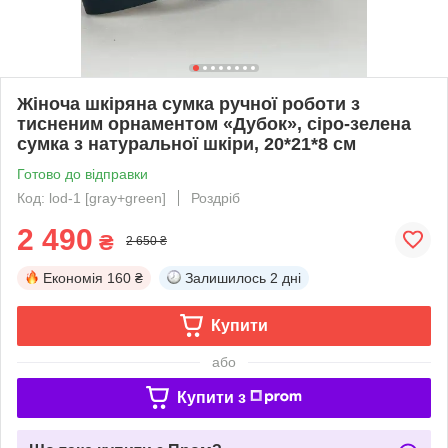
Жіноча шкіряна сумка ручної роботи з
тисненим орнаментом «Дубок», сіро-зелена
сумка з натуральної шкіри, 20*21*8 см
Готово до відправки
Код: lod-1 [gray+green]
Роздріб
2 490
₴
2 650 ₴
Економія
160 ₴
Залишилось
2 дні
Купити
або
Купити з