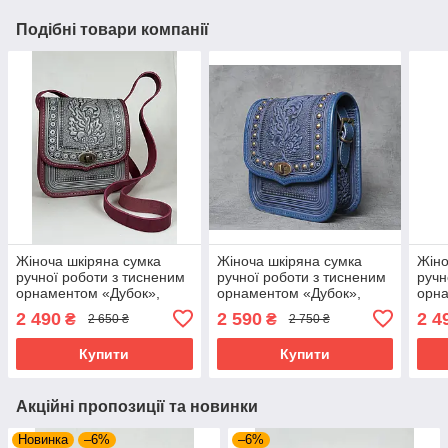
Подібні товари компанії
Жіноча шкіряна сумка
Жіноча шкіряна сумка
Жіно
ручної роботи з тисненим
ручної роботи з тисненим
ручн
орнаментом «Дубок»,
орнаментом «Дубок»,
орна
сіро-бордова сумка з
синя сумка з металом з
сіро
2 490
2 590
2 4
₴
₴
2 650 ₴
2 750 ₴
натуральної шкіри,
натуральної шкіри,
нату
20*21*8 см
20*21*8 см
20*2
Купити
Купити
Акційні пропозиції та новинки
Новинка
–6%
–6%