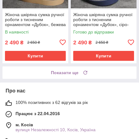
Жіноча шкіряна сумка ручної
Жіноча шкіряна сумка ручної
роботи з тисненим
роботи з тисненим
орнаментом «Дубок», бежева
орнаментом «Дубок», сіро-
сумка з натуральної шкіри,
синя сумка з натуральної
В наявності
Готово до відправки
20*21*8 см
шкіри, 20*21*8 см
2 490
2 490
₴
₴
2 650 ₴
2 650 ₴
Купити
Купити
Показати ще
Про нас
100% позитивних з 62 відгуків за рік
Працює з 22.04.2016
м. Косів
вулиця Незалежності 10, Косів, Україна