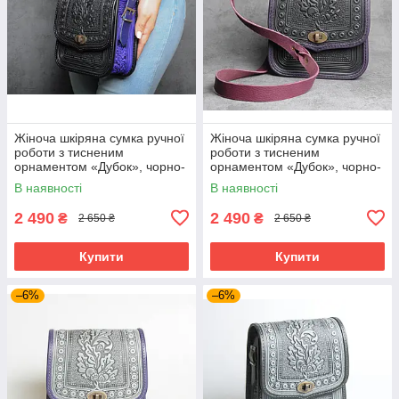
Жіноча шкіряна сумка ручної
Жіноча шкіряна сумка ручної
роботи з тисненим
роботи з тисненим
орнаментом «Дубок», чорно-
орнаментом «Дубок», чорно-
ультрамаринова сумка з
фіолетова сумка з
В наявності
В наявності
натуральної шкіри, 20*21*8
натуральної шкіри, 20*21*8
см
см
2 490
2 490
₴
₴
2 650 ₴
2 650 ₴
Купити
Купити
–6%
–6%