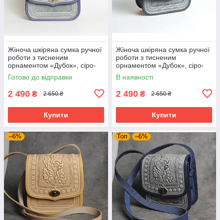
Жіноча шкіряна сумка ручної
Жіноча шкіряна сумка ручної
роботи з тисненим
роботи з тисненим
орнаментом «Дубок», сіро-
орнаментом «Дубок», сіро-
ультрамаринова сумка з
оливкова сумка з натуральної
Готово до відправки
В наявності
натуральної шкіри, 20*21*8
шкіри, 20*21*8 см
см
2 490
2 490
₴
₴
2 650 ₴
2 650 ₴
Купити
Купити
–6%
Топ
–6%