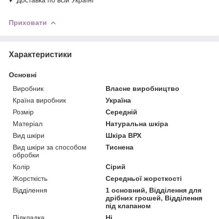
✔ Доставка по всій Україні
Приховати
Характеристики
Основні
Виробник
Власне виробництво
Країна виробник
Україна
Розмір
Середній
Матеріал
Натуральна шкіра
Вид шкіри
Шкіра ВРХ
Вид шкіри за способом
Тиснена
обробки
Колір
Сірий
Жорсткість
Середньої жорсткості
Відділення
1 основний, Відділення для
дрібних грошей, Відділення
під клапаном
Підкладка
Ні