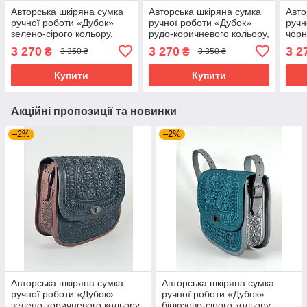
Авторська шкіряна сумка
Авторська шкіряна сумка
Авто
ручної роботи «Дубок»
ручної роботи «Дубок»
ручн
зелено-сірого кольору,
рудо-коричневого кольору,
чорн
25×26×10 см
25×26×10 см
25×
3 270
3 270
3 2
₴
₴
3 350 ₴
3 350 ₴
Купити
Купити
Акційні пропозиції та новинки
–2%
–2%
Авторська шкіряна сумка
Авторська шкіряна сумка
ручної роботи «Дубок»
ручної роботи «Дубок»
зелено-коричневого кольору,
бірюзово-сірого кольору,