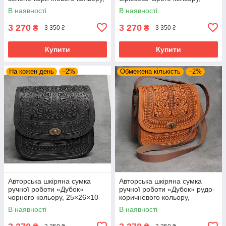
25×26×10 см
25×26×10 см
В наявності
В наявності
3 270
3 270
₴
₴
3 350 ₴
3 350 ₴
Купити
Купити
На кожен день
–2%
Обмежена кількість
–2%
Авторська шкіряна сумка
Авторська шкіряна сумка
ручної роботи «Дубок»
ручної роботи «Дубок» рудо-
чорного кольору, 25×26×10
коричневого кольору,
см
25×26×10 см
В наявності
В наявності