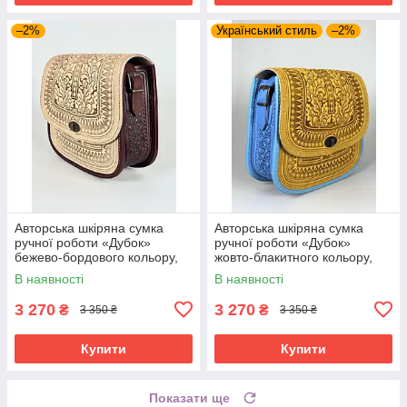
–2%
Український стиль
–2%
Авторська шкіряна сумка
Авторська шкіряна сумка
ручної роботи «Дубок»
ручної роботи «Дубок»
бежево-бордового кольору,
жовто-блакитного кольору,
25×26×10 см
25×26×10 см
В наявності
В наявності
3 270
3 270
₴
₴
3 350 ₴
3 350 ₴
Купити
Купити
Показати ще