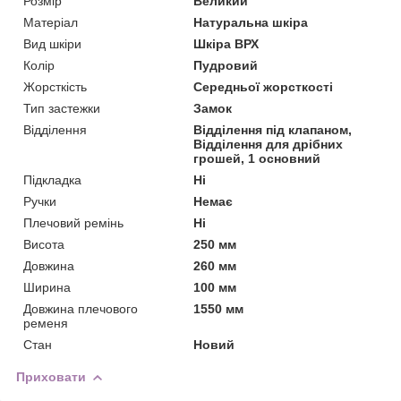
Розмір
Великий
Матеріал
Натуральна шкіра
Вид шкіри
Шкіра ВРХ
Колір
Пудровий
Жорсткість
Середньої жорсткості
Тип застежки
Замок
Відділення
Відділення під клапаном,
Відділення для дрібних
грошей, 1 основний
Підкладка
Ні
Ручки
Немає
Плечовий ремінь
Ні
Висота
250 мм
Довжина
260 мм
Ширина
100 мм
Довжина плечового
1550 мм
ременя
Стан
Новий
Приховати