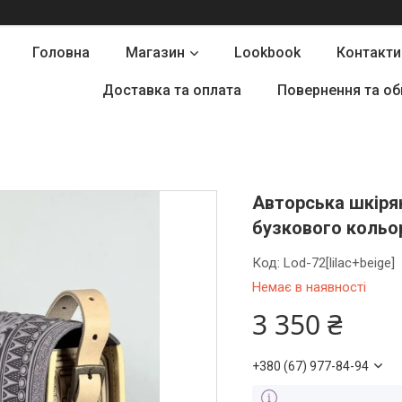
Головна
Магазин
Lookbook
Контакти
Доставка та оплата
Повернення та об
Авторська шкіря
бузкового кольо
Код:
Lod-72[lilac+beige]
Немає в наявності
3 350 ₴
+380 (67) 977-84-94