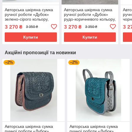
Авторська шкіряна сумка
Авторська шкіряна сумка
Авто
ручної роботи «Дубок»
ручної роботи «Дубок»
ручн
зелено-сірого кольору,
рудо-коричневого кольору,
чорн
25×26×10 см
25×26×10 см
25×
3 270
3 270
3 2
₴
₴
3 350 ₴
3 350 ₴
Купити
Купити
Акційні пропозиції та новинки
–2%
–2%
Авторська шкіряна сумка
Авторська шкіряна сумка
ручної роботи «Дубок»
ручної роботи «Дубок»