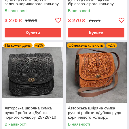
зелено-коричневого кольору,
бірюзово-сірого кольору,
25×26×10 см
25×26×10 см
В наявності
В наявності
3 270
3 270
₴
₴
3 350 ₴
3 350 ₴
Купити
Купити
На кожен день
–2%
Обмежена кількість
–2%
Авторська шкіряна сумка
Авторська шкіряна сумка
ручної роботи «Дубок»
ручної роботи «Дубок» рудо-
чорного кольору, 25×26×10
коричневого кольору,
см
25×26×10 см
В наявності
В наявності