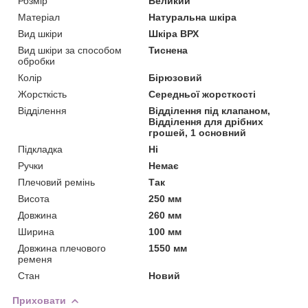
Розмір
Великий
Матеріал
Натуральна шкіра
Вид шкіри
Шкіра ВРХ
Вид шкіри за способом
Тиснена
обробки
Колір
Бірюзовий
Жорсткість
Середньої жорсткості
Відділення
Відділення під клапаном,
Відділення для дрібних
грошей, 1 основний
Підкладка
Ні
Ручки
Немає
Плечовий ремінь
Так
Висота
250 мм
Довжина
260 мм
Ширина
100 мм
Довжина плечового
1550 мм
ременя
Стан
Новий
Приховати