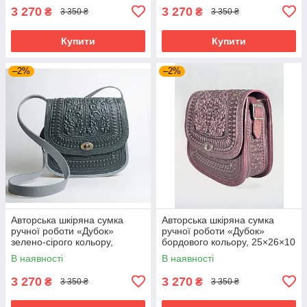
3 270
3 270
₴
₴
3 350 ₴
3 350 ₴
Купити
Купити
–2%
–2%
Авторська шкіряна сумка
Авторська шкіряна сумка
ручної роботи «Дубок»
ручної роботи «Дубок»
зелено-сірого кольору,
бордового кольору, 25×26×10
25×26×10 см
см
В наявності
В наявності
3 270
3 270
₴
₴
3 350 ₴
3 350 ₴