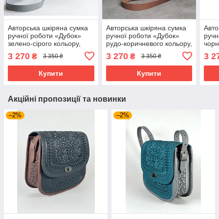
Авторська шкіряна сумка
Авторська шкіряна сумка
Авто
ручної роботи «Дубок»
ручної роботи «Дубок»
ручн
зелено-сірого кольору,
рудо-коричневого кольору,
чорн
25×26×10 см
25×26×10 см
25×
3 270
3 270
3 2
₴
₴
3 350 ₴
3 350 ₴
Купити
Купити
Акційні пропозиції та новинки
–2%
–2%