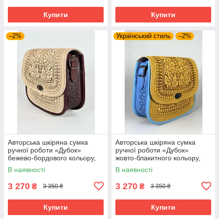
Купити
Купити
–2%
Український стиль
–2%
Авторська шкіряна сумка
Авторська шкіряна сумка
ручної роботи «Дубок»
ручної роботи «Дубок»
бежево-бордового кольору,
жовто-блакитного кольору,
25×26×10 см
25×26×10 см
В наявності
В наявності
3 270
3 270
₴
₴
3 350 ₴
3 350 ₴
Купити
Купити