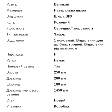
Розмір
Великий
Матеріал
Натуральна шкіра
Вид шкіри
Шкіра ВРХ
Колір
Рожевий
Жорсткість
Середньої жорсткості
Тип застежки
Замок
Відділення
1 основний, Відділення для
дрібних грошей, Відділення
під клапаном
Підкладка
Ні
Ручки
Немає
Плечовий ремінь
Так
Висота
250 мм
Довжина
260 мм
Ширина
100 мм
Довжина плечового
1450 мм
ременя
Стан
Новий
Упаковка
Коробка