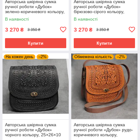
Авторська шкіряна сумка
Авторська шкіряна сумка
ручної роботи «Дубок»
ручної роботи «Дубок»
зелено-коричневого кольору,
бірюзово-сірого кольору,
25×26×10 см
25×26×10 см
В наявності
В наявності
3 270
3 270
₴
₴
3 350 ₴
3 350 ₴
Купити
Купити
На кожен день
–2%
Обмежена кількість
–2%
Авторська шкіряна сумка
Авторська шкіряна сумка
ручної роботи «Дубок»
ручної роботи «Дубок» рудо-
чорного кольору, 25×26×10
коричневого кольору,
см
25×26×10 см