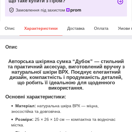
Що таке купити з Пром?
Замовлення під захистом
Опис
Характеристики
Доставка
Оплата
Умови 
Опис
Авторська шкіряна сумка “Дубок”
— стильний
та практичний аксесуар, виготовлений вручну з
натуральної шкіри ВРХ
. Поєднує елегантний
дизайн, компактність і продуманість деталей,
що робить її ідеальною для щоденного
використання.
Основні характеристики:
Матеріал:
натуральна шкіра ВРХ — міцна,
зносостійка та довговічна.
Розміри:
25 × 26 × 10 см — компактна та водночас
містка.