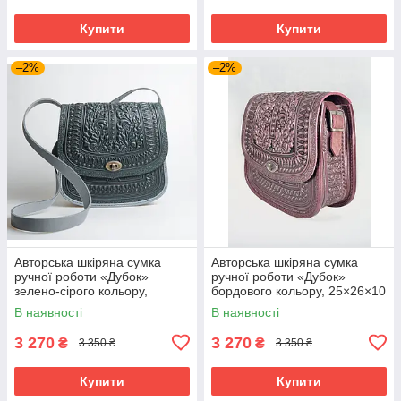
Купити
Купити
–2%
–2%
Авторська шкіряна сумка
Авторська шкіряна сумка
ручної роботи «Дубок»
ручної роботи «Дубок»
зелено-сірого кольору,
бордового кольору, 25×26×10
25×26×10 см
см
В наявності
В наявності
3 270
3 270
₴
₴
3 350 ₴
3 350 ₴
Купити
Купити