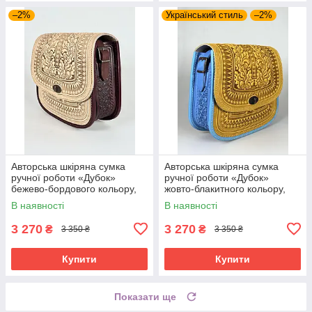
–2%
Український стиль
–2%
Авторська шкіряна сумка
Авторська шкіряна сумка
ручної роботи «Дубок»
ручної роботи «Дубок»
бежево-бордового кольору,
жовто-блакитного кольору,
25×26×10 см
25×26×10 см
В наявності
В наявності
3 270
3 270
₴
₴
3 350 ₴
3 350 ₴
Купити
Купити
Показати ще