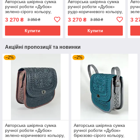
Авторська шкіряна сумка
Авторська шкіряна сумка
Авто
ручної роботи «Дубок»
ручної роботи «Дубок»
ручн
зелено-сірого кольору,
рудо-коричневого кольору,
зеле
25×26×10 см
25×26×10 см
коль
3 270
3 270
3 2
₴
₴
3 350 ₴
3 350 ₴
Купити
Купити
Акційні пропозиції та новинки
–2%
–2%
Авторська шкіряна сумка
Авторська шкіряна сумка
ручної роботи «Дубок»
ручної роботи «Дубок»
зелено-коричневого кольору,
бірюзово-сірого кольору,