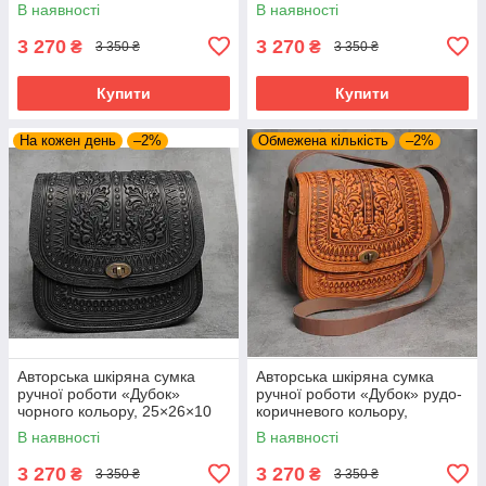
25×26×10 см
25×26×10 см
В наявності
В наявності
3 270
3 270
₴
₴
3 350 ₴
3 350 ₴
Купити
Купити
На кожен день
–2%
Обмежена кількість
–2%
Авторська шкіряна сумка
Авторська шкіряна сумка
ручної роботи «Дубок»
ручної роботи «Дубок» рудо-
чорного кольору, 25×26×10
коричневого кольору,
см
25×26×10 см
В наявності
В наявності
3 270
3 270
₴
₴
3 350 ₴
3 350 ₴