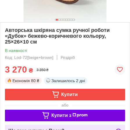
Авторська шкіряна сумка ручної роботи
«Дубок» бежево-коричневого кольору,
25×26×10 см
В наявності
Код: Lod-72[beige+brown]
Роздріб
3 270
₴
3 350 ₴
Економія
80 ₴
Залишилось
2 дні
Купити
або
Купити з