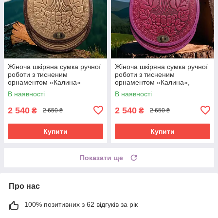
Жіноча шкіряна сумка ручної
Жіноча шкіряна сумка ручної
роботи з тисненим
роботи з тисненим
орнаментом «Калина»
орнаментом «Калина»,
бежево-коричнева сумка з
рожева сумка з натуральної
В наявності
В наявності
натуральної шкіри, 20*21*8
шкіри, 20*21*8 см
см
2 540
2 540
₴
₴
2 650 ₴
2 650 ₴
Купити
Купити
Показати ще
Про нас
100% позитивних з 62 відгуків за рік