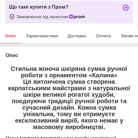
Що таке купити з Пром?
Замовлення під захистом
Опис
Характеристики
Доставка
Оплата
Умови п
Опис
Стильна жіноча шкіряна сумка ручної
роботи з орнаментом «Калина»
Ця витончена сумка створена
карпатськими майстрами
з
натуральної
шкіри великої рогатої худоби
,
поєднуючи
традиції ручної роботи
та
сучасний дизайн
. Кожна сумка
унікальна
, тому ви отримуєте
ексклюзивний виріб
, якого немає у
масовому виробництві.
Метод
гарячого тиснення
надає виробу неповторний