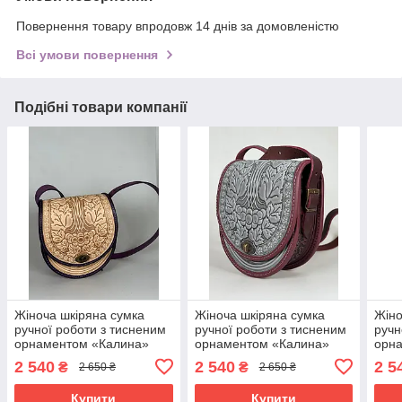
Повернення товару впродовж 14 днів за домовленістю
Всі умови повернення
Подібні товари компанії
Жіноча шкіряна сумка
Жіноча шкіряна сумка
Жіно
ручної роботи з тисненим
ручної роботи з тисненим
ручн
орнаментом «Калина»
орнаментом «Калина»
орн
бежево-фіолетова сумка з
сіро-бордова сумка з
беже
2 540
2 540
2 5
₴
₴
2 650 ₴
2 650 ₴
натуральної шкіри,
натуральної шкіри,
нату
20*21*8 см
20*21*8 см
20*2
Купити
Купити