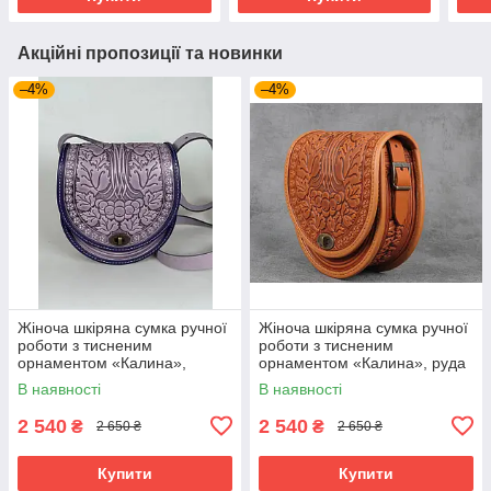
Акційні пропозиції та новинки
–4%
–4%
Жіноча шкіряна сумка ручної
Жіноча шкіряна сумка ручної
роботи з тисненим
роботи з тисненим
орнаментом «Калина»,
орнаментом «Калина», руда
бузкова сумка з натуральної
сумка з натуральної шкіри,
В наявності
В наявності
шкіри, 20*21*8 см
20*21*8 см
2 540
2 540
₴
₴
2 650 ₴
2 650 ₴
Купити
Купити