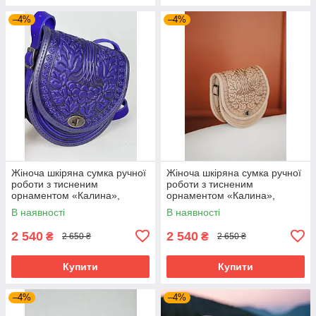
–4%
–4%
Жіноча шкіряна сумка ручної
Жіноча шкіряна сумка ручної
роботи з тисненим
роботи з тисненим
орнаментом «Калина»,
орнаментом «Калина»,
ультрамаринова сумка з
бежева сумка з натуральної
В наявності
В наявності
натуральної шкіри, 20*21*8
шкіри, 20*21*8 см
см
2 540
2 540
₴
₴
2 650 ₴
2 650 ₴
Купити
Купити
–4%
–4%