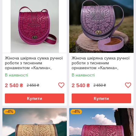
Жіноча шкіряна сумка ручної
Жіноча шкіряна сумка ручної
роботи з тисненим
роботи з тисненим
орнаментом «Калина»,
орнаментом «Калина»,
рожева (фуксія) сумка з
фіолетова сумка з
В наявності
В наявності
натуральної шкіри, 20*21*8
натуральної шкіри, 20*21*8
см
см
2 540
2 540
₴
₴
2 650 ₴
2 650 ₴
Купити
Купити
–4%
–4%