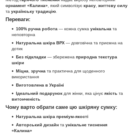
орнамент «Калина»
, який символізує
красу
,
життєву силу
та
українську традицію
.
Переваги:
100% ручна робота
— кожна сумка
унікальна
та
неповторна
Натуральна шкіра ВРХ
— довговічна та приємна на
дотик
Без підкладки
— збережена
природна текстура
шкіри
Міцна
,
зручна
та практична для щоденного
використання
Виготовлена в Україні
Ідеальний подарунок
для жінки, яка цінує
якість
та
витонченість
Чому варто обрати саме цю шкіряну сумку:
Натуральна шкіра преміум-якості
Авторський дизайн
та
унікальне тиснення
«Калина»