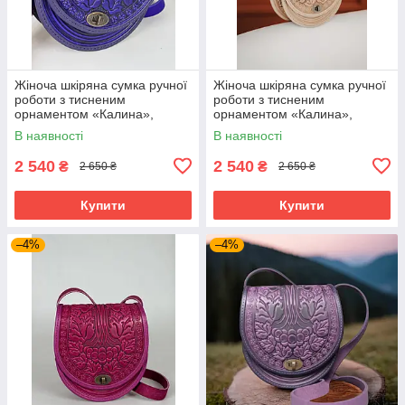
Жіноча шкіряна сумка ручної
Жіноча шкіряна сумка ручної
роботи з тисненим
роботи з тисненим
орнаментом «Калина»,
орнаментом «Калина»,
ультрамаринова сумка з
бежева сумка з натуральної
В наявності
В наявності
натуральної шкіри, 20*21*8
шкіри, 20*21*8 см
см
2 540
2 540
₴
₴
2 650 ₴
2 650 ₴
Купити
Купити
–4%
–4%