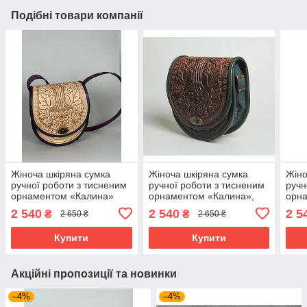
Подібні товари компанії
Жіноча шкіряна сумка
Жіноча шкіряна сумка
Жіно
ручної роботи з тисненим
ручної роботи з тисненим
ручн
орнаментом «Калина»
орнаментом «Калина»,
орн
бежево-фіолетова сумка з
коричнево-зелена сумка з
беже
2 540
2 540
2 5
₴
₴
2 650 ₴
2 650 ₴
натуральної шкіри,
натуральної шкіри,
нату
20*21*8 см
20*21*8 см
20*2
Купити
Купити
Акційні пропозиції та новинки
–4%
–4%