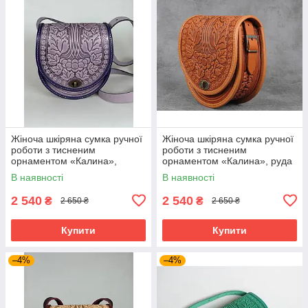
Жіноча шкіряна сумка ручної
Жіноча шкіряна сумка ручної
роботи з тисненим
роботи з тисненим
орнаментом «Калина»,
орнаментом «Калина», руда
бузкова сумка з натуральної
сумка з натуральної шкіри,
В наявності
В наявності
шкіри, 20*21*8 см
20*21*8 см
2 540
2 540
₴
₴
2 650 ₴
2 650 ₴
Купити
Купити
–4%
–4%