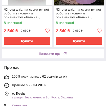
Жіноча шкіряна сумка ручної
Жіноча шкіряна сумка ручної
роботи з тисненим
роботи з тисненим
орнаментом «Калина»,
орнаментом «Калина»,
рожева (фуксія) сумка з
фіолетова сумка з
В наявності
В наявності
натуральної шкіри, 20*21*8
натуральної шкіри, 20*21*8
см
см
2 540
2 540
₴
₴
2 650 ₴
2 650 ₴
Купити
Купити
Показати ще
Про нас
100% позитивних з 62 відгуків за рік
Працює з 22.04.2016
м. Косів
вулиця Незалежності 10, Косів, Україна
Контакти