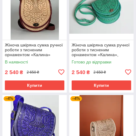
Жіноча шкіряна сумка ручної
Жіноча шкіряна сумка ручної
роботи з тисненим
роботи з тисненим
орнаментом «Калина»
орнаментом «Калина»,
бежево-бордова сумка з
м'ятна сумка з натуральної
В наявності
Готово до відправки
натуральної шкіри, 20*21*8
шкіри, 20*21*8 см
см
2 540
2 540
₴
₴
2 650 ₴
2 650 ₴
Купити
Купити
–4%
–4%