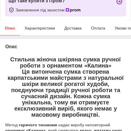
Що таке купити з Пром?
Замовлення під захистом
Опис
Характеристики
Доставка
Оплата
Умови п
Опис
Стильна жіноча шкіряна сумка ручної
роботи з орнаментом «Калина»
Ця витончена сумка створена
карпатськими майстрами
з
натуральної
шкіри великої рогатої худоби
,
поєднуючи
традиції ручної роботи
та
сучасний дизайн
. Кожна сумка
унікальна
, тому ви отримуєте
ексклюзивний виріб
, якого немає у
масовому виробництві.
Метод
гарячого тиснення
надає виробу неповторний
орнамент «Калина»
, який символізує
красу
,
життєву силу