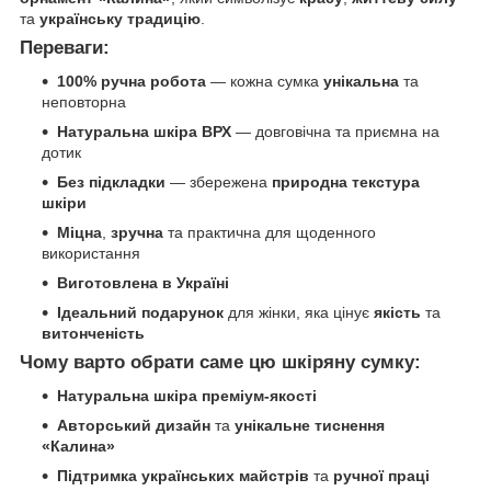
та
українську традицію
.
Переваги:
100% ручна робота
— кожна сумка
унікальна
та
неповторна
Натуральна шкіра ВРХ
— довговічна та приємна на
дотик
Без підкладки
— збережена
природна текстура
шкіри
Міцна
,
зручна
та практична для щоденного
використання
Виготовлена в Україні
Ідеальний подарунок
для жінки, яка цінує
якість
та
витонченість
Чому варто обрати саме цю шкіряну сумку:
Натуральна шкіра преміум-якості
Авторський дизайн
та
унікальне тиснення
«Калина»
Підтримка українських майстрів
та
ручної праці