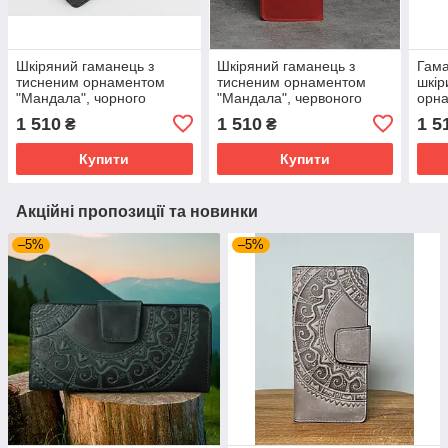
Шкіряний гаманець з
Шкіряний гаманець з
Гама
тисненим орнаментом
тисненим орнаментом
шкір
"Мандала", чорного
"Мандала", червоного
орна
кольору, ручна робота,
кольору, ручна робота,
робо
1 510
1 510
1 5
₴
₴
21х11 см
21х11 см
коль
Купити
Купити
Акційні пропозиції та новинки
–5%
–5%