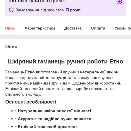
Що таке купити з Пром?
Замовлення під захистом
Опис
Характеристики
Доставка
Оплата
Умови п
Опис
Шкіряний гаманець ручної роботи Етно
Гаманець
Етно
виготовлений вручну з
натуральної шкіри
.
Завдяки продуманій конструкції та якісному пошиву він є
практичним, надійним і зручним у щоденному використанні.
Етнічний тиснений орнамент додає виробу виразного та
стильного вигляду.
Основні особливості
•
Натуральна шкіра високої міцності
•
Акуратне та надійне ручне пошиття
•
Етнічний тиснений орнамент