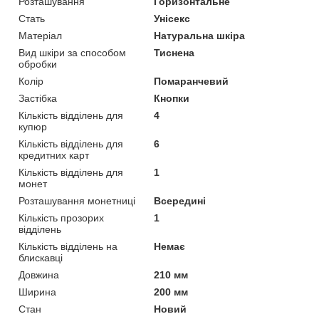
Розташування
Горизонтальне
Стать
Унісекс
Матеріал
Натуральна шкіра
Вид шкіри за способом
Тиснена
обробки
Колір
Помаранчевий
Застібка
Кнопки
Кількість відділень для
4
купюр
Кількість відділень для
6
кредитних карт
Кількість відділень для
1
монет
Розташування монетниці
Всередині
Кількість прозорих
1
відділень
Кількість відділень на
Немає
блискавці
Довжина
210 мм
Ширина
200 мм
Стан
Новий