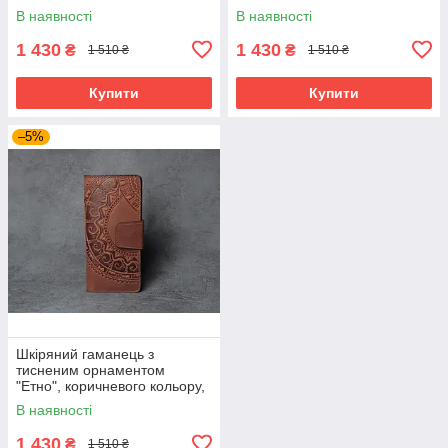
ручна робота, 21х11 см
ручна робота, 21х11 см
В наявності
В наявності
1 430
1 430
₴
₴
1 510 ₴
1 510 ₴
Купити
Купити
–5%
Шкіряний гаманець з
тисненим орнаментом
"Етно", коричневого кольору,
ручна робота, 21х11 см
В наявності
1 430
₴
1 510 ₴