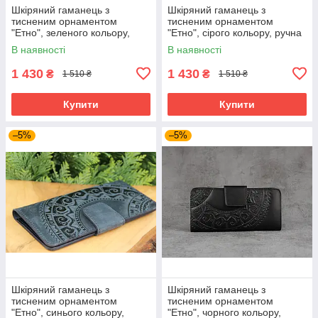
Шкіряний гаманець з
Шкіряний гаманець з
тисненим орнаментом
тисненим орнаментом
"Етно", зеленого кольору,
"Етно", сірого кольору, ручна
ручна робота, 21х11 см
робота, 21х11 см
В наявності
В наявності
1 430
1 430
₴
₴
1 510 ₴
1 510 ₴
Купити
Купити
–5%
–5%
Шкіряний гаманець з
Шкіряний гаманець з
тисненим орнаментом
тисненим орнаментом
"Етно", синього кольору,
"Етно", чорного кольору,