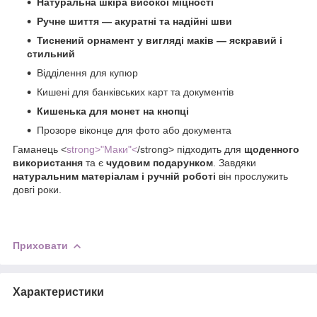
Натуральна шкіра високої міцності
Ручне шиття — акуратні та надійні шви
Тиснений орнамент у вигляді маків — яскравий і
стильний
Відділення для купюр
Кишені для банківських карт та документів
Кишенька для монет на кнопці
Прозоре віконце для фото або документа
Гаманець <
strong>"Маки"<
/strong> підходить для
щоденного
використання
та є
чудовим подарунком
. Завдяки
натуральним матеріалам і ручній роботі
він прослужить
довгі роки.
Приховати
Характеристики