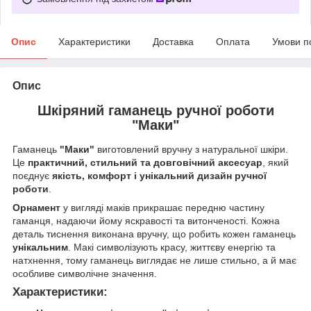
Опис
Характеристики
Доставка
Оплата
Умови п
Опис
Шкіряний гаманець ручної роботи
"Маки"
Гаманець
"Маки"
виготовлений вручну з натуральної шкіри.
Це
практичний, стильний та довговічний аксесуар
, який
поєднує
якість, комфорт і унікальний дизайн ручної
роботи
.
Орнамент
у вигляді маків прикрашає передню частину
гаманця, надаючи йому яскравості та витонченості. Кожна
деталь тиснення виконана вручну, що робить кожен гаманець
унікальним
. Макі символізують красу, життєву енергію та
натхнення, тому гаманець виглядає не лише стильно, а й має
особливе символічне значення.
Характеристики: