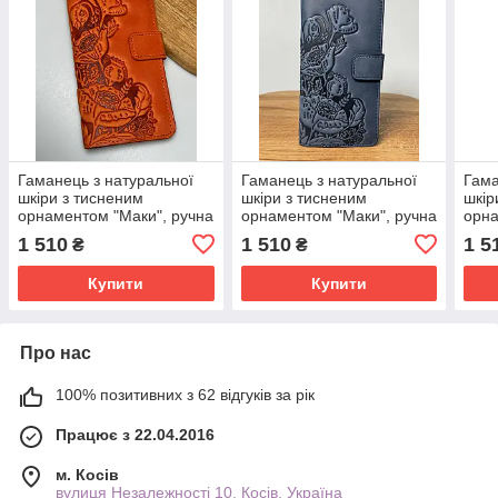
Гаманець з натуральної
Гаманець з натуральної
Гама
шкіри з тисненим
шкіри з тисненим
шкір
орнаментом "Маки", ручна
орнаментом "Маки", ручна
орна
робота, помаранчевого
робота, синього кольору,
робо
1 510
1 510
1 5
₴
₴
кольору, 21х11
21х11
21х1
Купити
Купити
Про нас
100% позитивних з 62 відгуків за рік
Працює з 22.04.2016
м. Косів
вулиця Незалежності 10, Косів, Україна