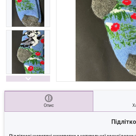
Опис
Х
Підлітко
Підліткові шерстяні шкарпетки з натуральної овечої вовни
п