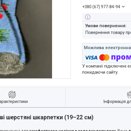
+380 (67) 977-84-94
повернення товару п
У компанії підключені е
покидаючи сайту.
арактеристики
Інформація д
ві шерстяні шкарпетки (19–22 см)
ризначені для
комфортного носіння в холодну пору року
. Вони
д