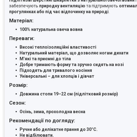
забезпечують
природну вентиляцію
та підтримують
оптимал
прогулянках або під час відпочинку на природі
.
Матеріал:
100% натуральна овеча вовна
Переваги:
Високі теплоізоляційні властивості
Натуральний матеріал, що дозволяє ногам дихати
М’які та приємні до тіла
Добре тримають форму та зручно сидять на нозі
Підходять для тривалого носіння
Універсальні – для хлопців і дівчат
Розмір:
Довжина стопи 19–22 см (підлітковий розмір)
Сезон:
Осінь, зима, прохолодна весна
Рекомендації по догляду:
Ручне або делікатне прання до 30°C.
Не відбілювати.