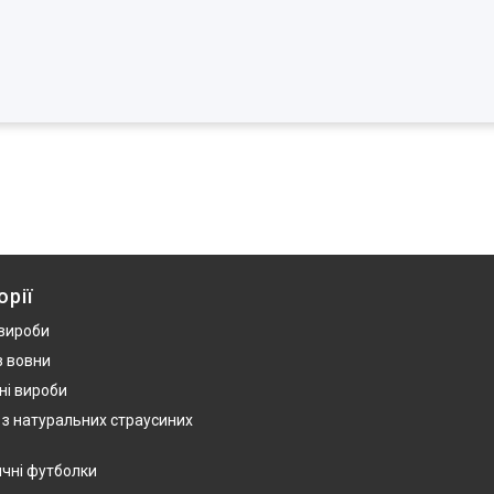
орії
 вироби
з вовни
ні вироби
 з натуральних страусиних
ичні футболки