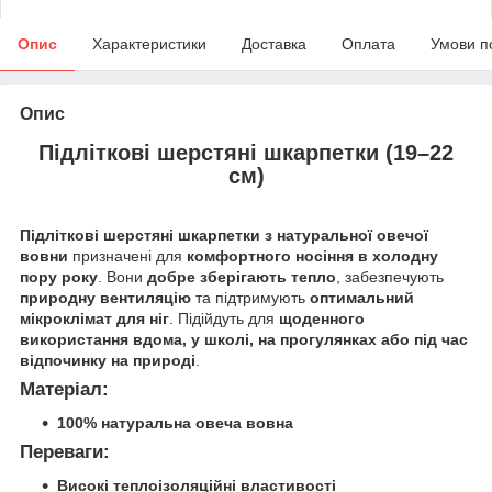
Опис
Характеристики
Доставка
Оплата
Умови п
Опис
Підліткові шерстяні шкарпетки (19–22
см)
Підліткові шерстяні шкарпетки з натуральної овечої
вовни
призначені для
комфортного носіння в холодну
пору року
. Вони
добре зберігають тепло
, забезпечують
природну вентиляцію
та підтримують
оптимальний
мікроклімат для ніг
. Підійдуть для
щоденного
використання вдома, у школі, на прогулянках або під час
відпочинку на природі
.
Матеріал:
100% натуральна овеча вовна
Переваги:
Високі теплоізоляційні властивості