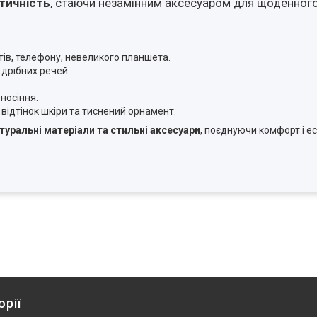
ктичність
, стаючи незамінним аксесуаром для щоденного
ів, телефону, невеликого планшета.
 дрібних речей.
носіння.
відтінок шкіри та тиснений орнамент.
атуральні матеріали та стильні аксесуари
, поєднуючи комфорт і ес
орії