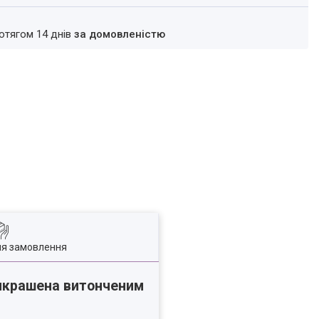
ротягом 14 днів
за домовленістю
ля замовлення
икрашена витонченим