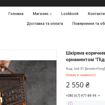
Головна
Магазин
Lookbook
Контакти
Доставка та оплата
Повернення та об
Шкіряна коричне
орнаментом "Під
Код:
lod-31 [brown+foxy
Немає в наявності
2 550 ₴
+380 (67) 977-84-94