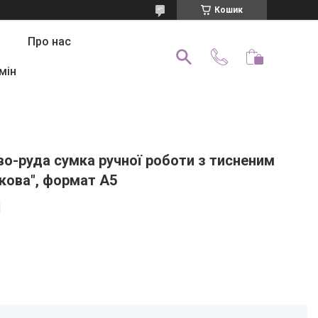
Кошик
Про нас
мін
во-руда сумка ручної роботи з тисненим
кова", формат А5
]