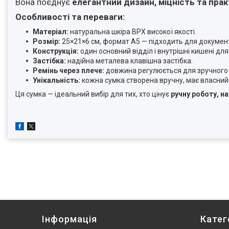
Вона поєднує
елегантний дизайн, міцність та пра
Особливості та переваги:
Матеріал:
натуральна шкіра ВРХ високої якості.
Розмір:
25×21×6 см, формат А5 — підходить для документ
Конструкція:
один основний відділ і внутрішні кишені для
Застібка:
надійна металева клавішна застібка.
Ремінь через плече:
довжина регулюється для зручного 
Унікальність:
кожна сумка створена вручну, має власний 
Ця сумка — ідеальний вибір для тих, хто цінує
ручну роботу, н
Інформація
Катег