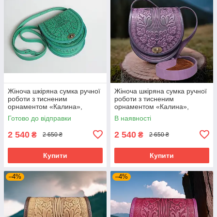
Жіноча шкіряна сумка ручної
Жіноча шкіряна сумка ручної
роботи з тисненим
роботи з тисненим
орнаментом «Калина»,
орнаментом «Калина»,
м'ятна сумка з натуральної
фіолетова сумка з
Готово до відправки
В наявності
шкіри, 20*21*8 см
натуральної шкіри, 20*21*8
см
2 540
2 540
₴
₴
2 650 ₴
2 650 ₴
Купити
Купити
–4%
–4%