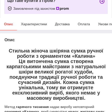
Що таке купити з Пром?
Замовлення під захистом
Опис
Характеристики
Доставка
Оплата
Умови п
Опис
Стильна жіноча шкіряна сумка ручної
роботи з орнаментом «Калина»
Ця витончена сумка створена
карпатськими майстрами
з
натуральної
шкіри великої рогатої худоби
,
поєднуючи
традиції ручної роботи
та
сучасний дизайн
. Кожна сумка
унікальна
, тому ви отримуєте
ексклюзивний виріб
, якого немає у
масовому виробництві.
Метод
гарячого тиснення
надає виробу неповторний
орнамент «Калина»
, який символізує
красу
,
життєву силу