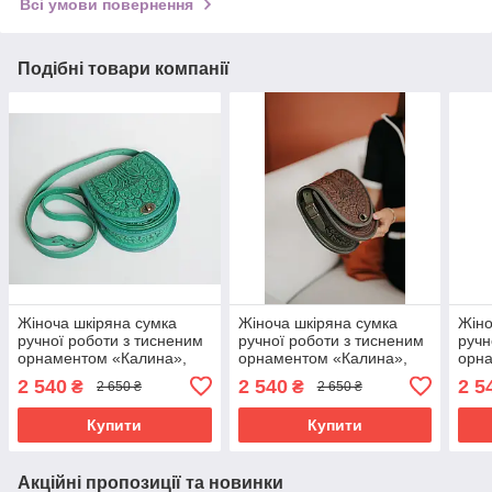
Всі умови повернення
Подібні товари компанії
Жіноча шкіряна сумка
Жіноча шкіряна сумка
Жіно
ручної роботи з тисненим
ручної роботи з тисненим
ручн
орнаментом «Калина»,
орнаментом «Калина»,
орн
м'ятна сумка з
коричнево-оливкова сумка
м'ят
2 540
2 540
2 5
₴
₴
2 650 ₴
2 650 ₴
натуральної шкіри,
з натуральної шкіри,
нату
20*21*8 см
20*21*8 см
20*2
Купити
Купити
Акційні пропозиції та новинки