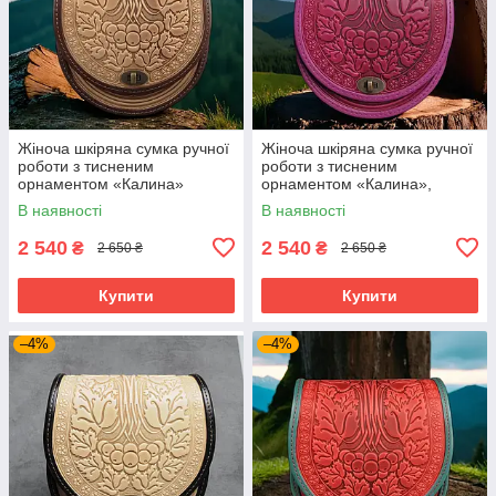
Жіноча шкіряна сумка ручної
Жіноча шкіряна сумка ручної
роботи з тисненим
роботи з тисненим
орнаментом «Калина»
орнаментом «Калина»,
бежево-коричнева сумка з
рожева сумка з натуральної
В наявності
В наявності
натуральної шкіри, 20*21*8
шкіри, 20*21*8 см
см
2 540
2 540
₴
₴
2 650 ₴
2 650 ₴
Купити
Купити
–4%
–4%