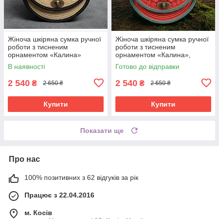
Жіноча шкіряна сумка ручної
Жіноча шкіряна сумка ручної
роботи з тисненим
роботи з тисненим
орнаментом «Калина»
орнаментом «Калина»,
бежево-чорна сумка з
червоно-зелена сумка з
В наявності
Готово до відправки
натуральної шкіри, 20*21*8
натуральної шкіри, 20*21*8
см
см
2 540
2 540
₴
₴
2 650 ₴
2 650 ₴
Купити
Купити
Показати ще
Про нас
100% позитивних з 62 відгуків за рік
Працює з 22.04.2016
м. Косів