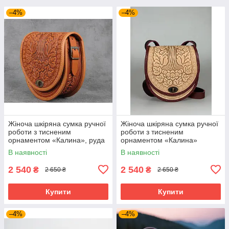
–4%
–4%
Жіноча шкіряна сумка ручної
Жіноча шкіряна сумка ручної
роботи з тисненим
роботи з тисненим
орнаментом «Калина», руда
орнаментом «Калина»
сумка з натуральної шкіри,
бежево-бордова сумка з
В наявності
В наявності
20*21*8 см
натуральної шкіри, 20*21*8
см
2 540
2 540
₴
₴
2 650 ₴
2 650 ₴
Купити
Купити
–4%
–4%