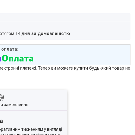
ротягом 14 днів
за домовленістю
лектронні платежі. Тепер ви можете купити будь-який товар не
ля замовлення
ра
коративним тисненням у вигляді
тому залишається чітким та не