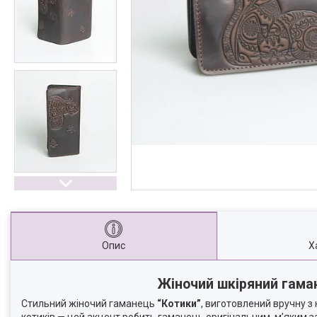
Опис
Х
Жіночий шкіряний гама
Стильний жіночий гаманець
“Котики”
, виготовлений вручну з
котиків — цей акцент робить гаманець оригінальним, м’яким за