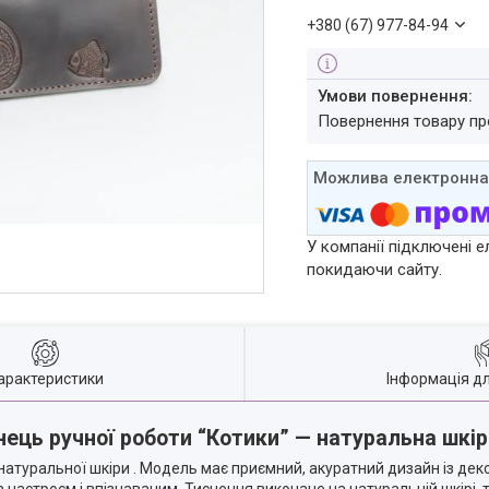
+380 (67) 977-84-94
повернення товару п
У компанії підключені е
покидаючи сайту.
арактеристики
Інформація д
нець ручної роботи “Котики” — натуральна шкі
 натуральної шкіри . Модель має приємний, акуратний дизайн із де
 настроєм і впізнаваним. Тиснення виконане на натуральній шкірі, 