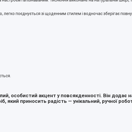
о, легко поєднується зі щоденним стилем і водночас зберігає повну
ється.
плий, особистий акцент у повсякденності. Він додає 
іб, який приносить радість — унікальний, ручної робо