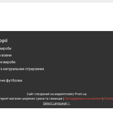
орії
 вироби
з вовни
ні вироби
 з натуральних страусиних
ичні футболки
Сайт створений на маркетплейсі
Prom.ua
HandWork Studio - Інтернет магазин шкіряних сумок та гаманців |
Поскаржитися на контент
|
Політ
Select Language
▼