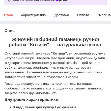
Опис
Характеристики
Доставка
Оплата
Умови п
Опис
Жіночий шкіряний гаманець ручної
роботи “Котики” — натуральна шкіра
Стильний жіночий гаманець
“Котики”
, виготовлений вручну з
натуральної шкіри . Модель має приємний, акуратний дизайн
із декоративним тисненням у вигляді котиків — цей акцент
робить гаманець оригінальним, м’яким за настроєм і
впізнаваним. Тиснення виконане на натуральній шкірі, тому
залишається чітким та не стирається з часом.
Гаманець поєднує естетику та практичність: виглядає
особливо, легко поєднується зі щоденним стилем і водночас
зберігає повну функціональність.
Внутрішні характеристики:
3 відділення для купюр / документів