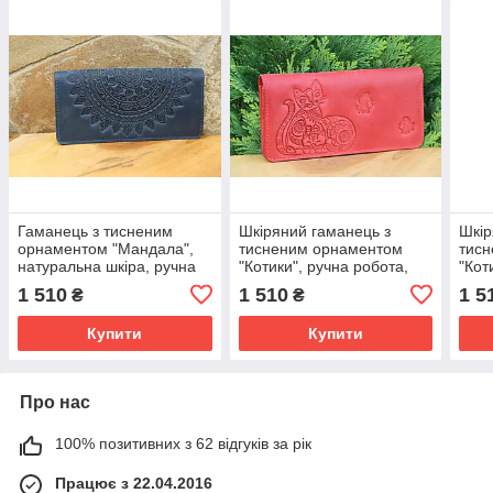
Гаманець з тисненим
Шкіряний гаманець з
Шкір
орнаментом "Мандала",
тисненим орнаментом
тис
натуральна шкіра, ручна
"Котики", ручна робота,
"Кот
робота, синього кольору,
червоного кольору, 20х10
чорн
1 510
1 510
1 5
₴
₴
20х10 см
см
Купити
Купити
Про нас
100% позитивних з 62 відгуків за рік
Працює з 22.04.2016