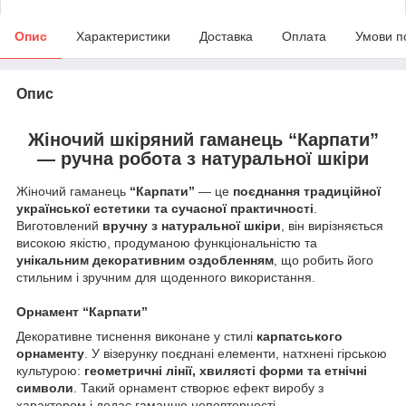
Опис
Характеристики
Доставка
Оплата
Умови п
Опис
Жіночий шкіряний гаманець “Карпати”
— ручна робота з натуральної шкіри
Жіночий гаманець
“Карпати”
— це
поєднання традиційної
української естетики та сучасної практичності
.
Виготовлений
вручну з натуральної шкіри
, він вирізняється
високою якістю, продуманою функціональністю та
унікальним декоративним оздобленням
, що робить його
стильним і зручним для щоденного використання.
Орнамент “Карпати”
Декоративне тиснення виконане у стилі
карпатського
орнаменту
. У візерунку поєднані елементи, натхнені гірською
культурою:
геометричні лінії, хвилясті форми та етнічні
символи
. Такий орнамент створює ефект виробу з
характером і додає гаманцю неповторності.