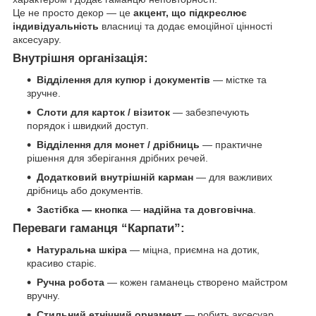
Це не просто декор — це
акцент, що підкреслює
індивідуальність
власниці та додає емоційної цінності
аксесуару.
Внутрішня організація:
Відділення для купюр і документів
— містке та
зручне.
Слоти для карток / візиток
— забезпечують
порядок і швидкий доступ.
Відділення для монет / дрібниць
— практичне
рішення для зберігання дрібних речей.
Додатковий внутрішній карман
— для важливих
дрібниць або документів.
Застібка — кнопка
—
надійна та довговічна
.
Переваги гаманця “Карпати”:
Натуральна шкіра
— міцна, приємна на дотик,
красиво старіє.
Ручна робота
— кожен гаманець створено майстром
вручну.
Стильний етнічний орнамент
— робить аксесуар