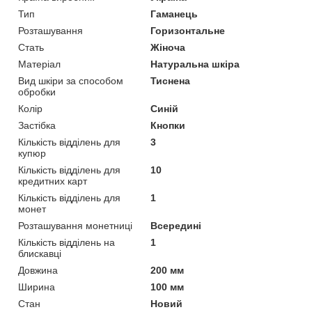
Тип
Гаманець
Розташування
Горизонтальне
Стать
Жіноча
Матеріал
Натуральна шкіра
Вид шкіри за способом
Тиснена
обробки
Колір
Синій
Застібка
Кнопки
Кількість відділень для
3
купюр
Кількість відділень для
10
кредитних карт
Кількість відділень для
1
монет
Розташування монетниці
Всередині
Кількість відділень на
1
блискавці
Довжина
200 мм
Ширина
100 мм
Стан
Новий