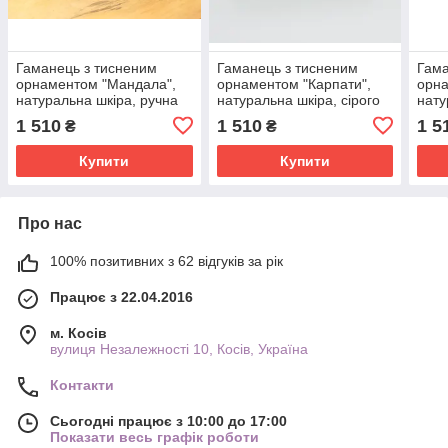
Гаманець з тисненим
Гаманець з тисненим
Гама
орнаментом "Мандала",
орнаментом "Карпати",
орна
натуральна шкіра, ручна
натуральна шкіра, сірого
нату
робота, синього кольору,
кольору, 20х11 см
коль
1 510
1 510
1 5
₴
₴
20х10 см
Купити
Купити
Про нас
100% позитивних з 62 відгуків за рік
Працює з 22.04.2016
м. Косів
вулиця Незалежності 10, Косів, Україна
Контакти
Сьогодні працює з 10:00 до 17:00
Показати весь графік роботи