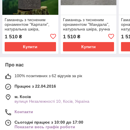
Гаманець з тисненим
Гаманець з тисненим
Гама
орнаментом "Карпати",
орнаментом "Мандала",
орна
натуральна шкіра,
натуральна шкіра, ручна
нату
коричневого кольору,
робота, кольору марсала,
коль
1 510
1 510
1 5
₴
₴
20х11 см
20х10 см
Купити
Купити
Про нас
100% позитивних з 62 відгуків за рік
Працює з 22.04.2016
м. Косів
вулиця Незалежності 10, Косів, Україна
Контакти
Сьогодні працює з 10:00 до 17:00
Показати весь графік роботи