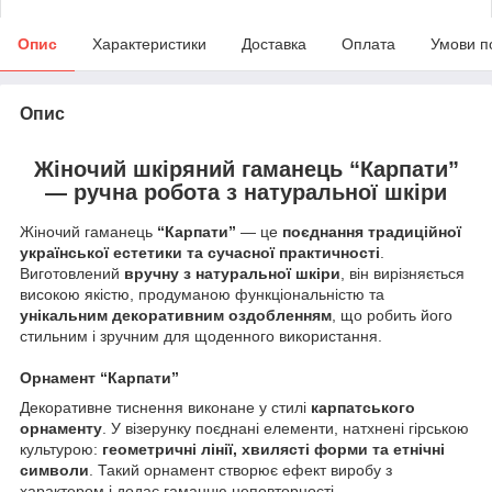
Опис
Характеристики
Доставка
Оплата
Умови п
Опис
Жіночий шкіряний гаманець “Карпати”
— ручна робота з натуральної шкіри
Жіночий гаманець
“Карпати”
— це
поєднання традиційної
української естетики та сучасної практичності
.
Виготовлений
вручну з натуральної шкіри
, він вирізняється
високою якістю, продуманою функціональністю та
унікальним декоративним оздобленням
, що робить його
стильним і зручним для щоденного використання.
Орнамент “Карпати”
Декоративне тиснення виконане у стилі
карпатського
орнаменту
. У візерунку поєднані елементи, натхнені гірською
культурою:
геометричні лінії, хвилясті форми та етнічні
символи
. Такий орнамент створює ефект виробу з
характером і додає гаманцю неповторності.