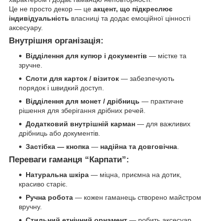
Це не просто декор — це
акцент, що підкреслює
індивідуальність
власниці та додає емоційної цінності
аксесуару.
Внутрішня організація:
Відділення для купюр і документів
— містке та
зручне.
Слоти для карток / візиток
— забезпечують
порядок і швидкий доступ.
Відділення для монет / дрібниць
— практичне
рішення для зберігання дрібних речей.
Додатковий внутрішній карман
— для важливих
дрібниць або документів.
Застібка — кнопка
—
надійна та довговічна
.
Переваги гаманця “Карпати”:
Натуральна шкіра
— міцна, приємна на дотик,
красиво старіє.
Ручна робота
— кожен гаманець створено майстром
вручну.
Стильний етнічний орнамент
— робить аксесуар