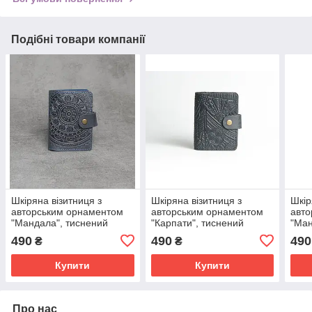
Подібні товари компанії
Шкіряна візитниця з
Шкіряна візитниця з
Шкір
авторським орнаментом
авторським орнаментом
авто
"Мандала", тиснений
"Карпати", тиснений
"Ман
орнамент, синього
орнамент, чорного
орна
490
490
490
₴
₴
кольору, 10х8 см
кольору, 10х8 см
коль
Купити
Купити
Про нас