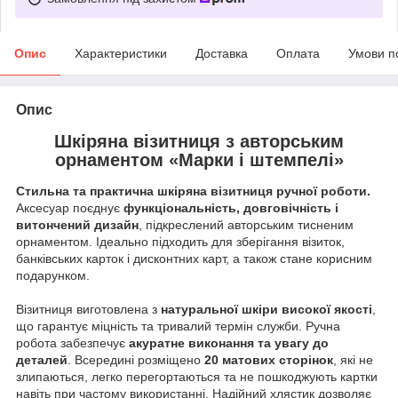
Опис
Характеристики
Доставка
Оплата
Умови п
Опис
Шкіряна візитниця з авторським
орнаментом «Марки і штемпелі»
Стильна та практична шкіряна візитниця ручної роботи.
Аксесуар поєднує
функціональність, довговічність і
витончений дизайн
, підкреслений авторським тисненим
орнаментом. Ідеально підходить для зберігання візиток,
банківських карток і дисконтних карт, а також стане корисним
подарунком.
Візитниця виготовлена з
натуральної шкіри високої якості
,
що гарантує міцність та тривалий термін служби. Ручна
робота забезпечує
акуратне виконання та увагу до
деталей
. Всередині розміщено
20 матових сторінок
, які не
злипа­ються, легко перегортаються та не пошкоджують картки
навіть при частому використанні. Надійний хлястик дозволяє