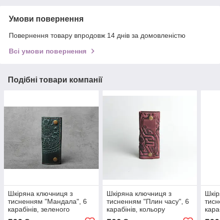
Умови повернення
Повернення товару впродовж 14 днів за домовленістю
Всі умови повернення
Подібні товари компанії
Шкіряна ключниця з
Шкіряна ключниця з
Шкір
тисненням "Мандала", 6
тисненням "Плин часу", 6
тисн
карабінів, зеленого
карабінів, кольору
кара
кольору, 14х6 см
марсала, 14х6 см
коль