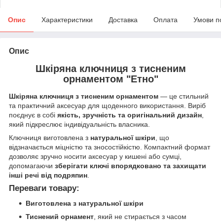
Опис
Характеристики
Доставка
Оплата
Умови п
Опис
Шкіряна ключниця з тисненим
орнаментом "Етно"
Шкіряна ключниця з тисненим орнаментом
— це стильний
та практичний аксесуар для щоденного використання. Виріб
поєднує в собі
якість, зручність та оригінальний дизайн
,
який підкреслює індивідуальність власника.
Ключниця виготовлена з
натуральної шкіри
, що
відзначається міцністю та зносостійкістю. Компактний формат
дозволяє зручно носити аксесуар у кишені або сумці,
допомагаючи
зберігати ключі впорядковано та захищати
інші речі від подряпин
.
Переваги товару:
Виготовлена з натуральної шкіри
Тиснений орнамент
, який не стирається з часом