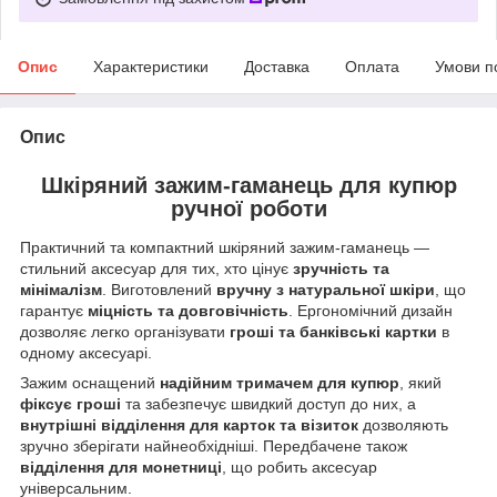
Опис
Характеристики
Доставка
Оплата
Умови п
Опис
Шкіряний зажим‑гаманець для купюр
ручної роботи
Практичний та компактний шкіряний зажим‑гаманець —
стильний аксесуар для тих, хто цінує
зручність та
мінімалізм
. Виготовлений
вручну з натуральної шкіри
, що
гарантує
міцність та довговічність
. Ергономічний дизайн
дозволяє легко організувати
гроші та банківські картки
в
одному аксесуарі.
Зажим оснащений
надійним тримачем для купюр
, який
фіксує гроші
та забезпечує швидкий доступ до них, а
внутрішні відділення для карток та візиток
дозволяють
зручно зберігати найнеобхідніші. Передбачене також
відділення для монетниці
, що робить аксесуар
універсальним.