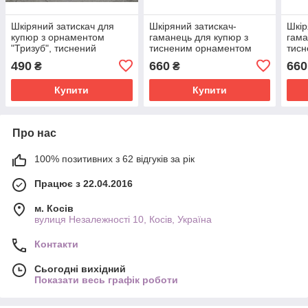
Шкіряний затискач для
Шкіряний затискач-
Шкір
купюр з орнаментом
гаманець для купюр з
гама
"Тризуб", тиснений
тисненим орнаментом
тис
орнамент, сірого кольору,
"Мандала", натуральна
"Етн
490
660
660
₴
₴
11х8 см
шкіра, зеленого кольору,
чорн
12х9 см
Купити
Купити
Про нас
100% позитивних з 62 відгуків за рік
Працює з 22.04.2016
м. Косів
вулиця Незалежності 10, Косів, Україна
Контакти
Сьогодні вихідний
Показати весь графік роботи