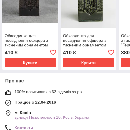
Обкладинка для
Обкладинка для
Обкл
посвідчення офіцера з
посвідчення офіцера з
з ти
тисненим орнаментом
тисненим орнаментом
"Гер
"Герб", натуральна шкіра,
"Герб", натуральна шкіра,
нату
410
410
380
₴
₴
коричневого кольору,
оливкового кольору,
марс
12х8,5 см
12х8,5 см
Купити
Купити
Про нас
100% позитивних з 62 відгуків за рік
Працює з 22.04.2016
м. Косів
вулиця Незалежності 10, Косів, Україна
Контакти