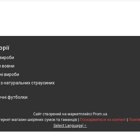
орії
 вироби
з вовни
ні вироби
 з натуральних страусиних
ичні футболки
Сайт створений на маркетплейсі
Prom.ua
HandWork Studio - Інтернет магазин шкіряних сумок та гаманців |
Поскаржитися на контент
|
Політ
Select Language
▼