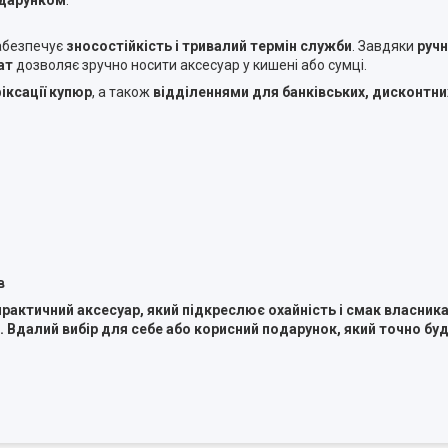
дарунком
.
забезпечує
зносостійкість і тривалий термін служби
. Завдяки
ручн
ат
дозволяє зручно носити аксесуар у кишені або сумці.
ксації купюр
, а також
відділеннями для банківських, дисконтни
в
актичний аксесуар, який підкреслює охайність і смак власника.
ах. Вдалий вибір для себе або корисний подарунок, який точно 