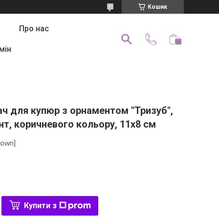
Кошик
Про нас
мін
ач для купюр з орнаментом "Тризуб",
т, коричневого кольору, 11х8 см
rown]
Купити з