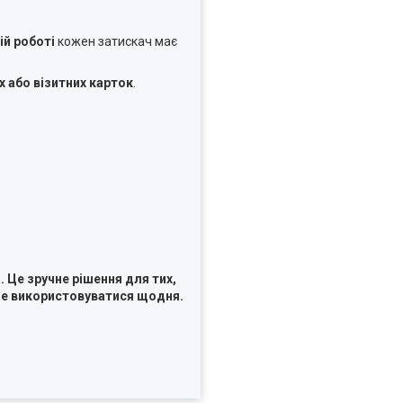
ій роботі
кожен затискач має
х або візитних карток
.
 Це зручне рішення для тих,
буде використовуватися щодня.