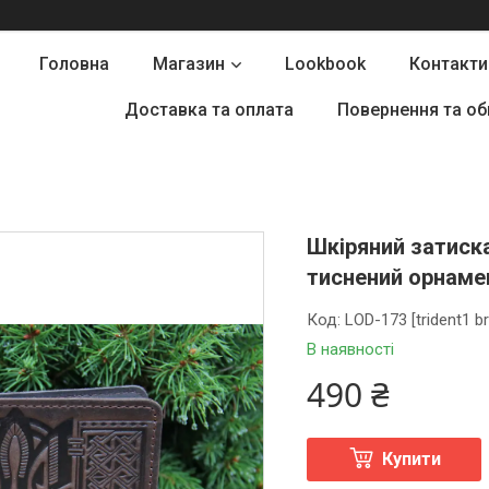
Головна
Магазин
Lookbook
Контакти
Доставка та оплата
Повернення та об
Шкіряний затиск
тиснений орнамен
Код:
LOD-173 [trident1 b
В наявності
490 ₴
Купити