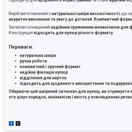
Підходить для
щоденного користування
та стане
вдалим по
Виріб виготовлений з
натуральної шкіри високої якості
, що 
акуратне виконання та увагу до деталей
.
Компактний форм
Затискач оснащений
надійним пружинним механізмом для фі
Конструкція
підходить для купюр різного формату
.
Переваги:
натуральна шкіра
ручна робота
компактний і зручний формат
надійна фіксація купюр
відділення для карток
підходить для щоденного використання та подарункі
Обираючи цей шкіряний затискач для купюр, ви отримуєте пр
хто цінує порядок, мінімалізм і якість у повсякденних реч