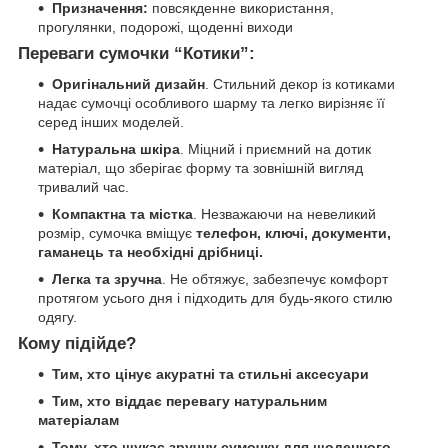
Призначення:
повсякденне використання,
прогулянки, подорожі, щоденні виходи
Переваги сумочки “Котики”:
Оригінальний дизайн
. Стильний декор із котиками
надає сумочці особливого шарму та легко вирізняє її
серед інших моделей.
Натуральна шкіра
. Міцний і приємний на дотик
матеріал, що зберігає форму та зовнішній вигляд
тривалий час.
Компактна та містка
. Незважаючи на невеликий
розмір, сумочка вміщує
телефон, ключі, документи,
гаманець та необхідні дрібниці.
Легка та зручна
. Не обтяжує, забезпечує комфорт
протягом усього дня і підходить для будь-якого стилю
одягу.
Кому підійде?
Тим, хто цінує акуратні та стильні аксесуари
Тим, хто віддає перевагу натуральним
матеріалам
Тому, хто шукає зручну сумочку для щоденного