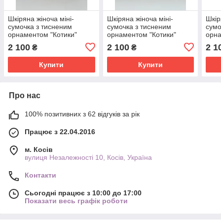
Шкіряна жіноча міні-
Шкіряна жіноча міні-
Шкір
сумочка з тисненим
сумочка з тисненим
сумо
орнаментом "Котики"
орнаментом "Котики"
орна
бежево-фіолетового
оливково-рудого кольору,
кори
2 100
2 100
2 1
₴
₴
кольору, 20×14×6 см
20×14×6 см
20×
Купити
Купити
Про нас
100% позитивних з 62 відгуків за рік
Працює з 22.04.2016
м. Косів
вулиця Незалежності 10, Косів, Україна
Контакти
Сьогодні працює з 10:00 до 17:00
Показати весь графік роботи