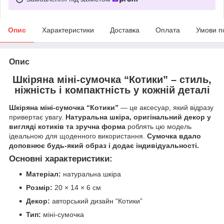
Опис
Характеристики
Доставка
Оплата
Умови п
Опис
Шкіряна міні-сумочка “Котики” – стиль,
ніжність і компактність у кожній деталі
Шкіряна міні-сумочка “Котики”
— це аксесуар, який відразу
привертає увагу.
Натуральна шкіра, оригінальний декор у
вигляді котиків та зручна форма
роблять цю модель
ідеальною для щоденного використання.
Сумочка вдало
доповнює будь-який образ і додає індивідуальності.
Основні характеристики:
Матеріал:
натуральна шкіра
Розмір:
20 × 14 × 6 см
Декор:
авторський дизайн “Котики”
Тип:
міні-сумочка