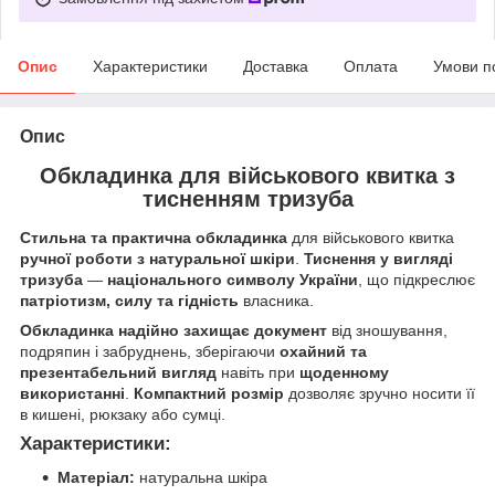
Опис
Характеристики
Доставка
Оплата
Умови п
Опис
Обкладинка для військового квитка з
тисненням тризуба
Стильна та практична обкладинка
для військового квитка
ручної роботи з натуральної шкіри
.
Тиснення у вигляді
тризуба
—
національного символу України
, що підкреслює
патріотизм, силу та гідність
власника.
Обкладинка надійно захищає документ
від зношування,
подряпин і забруднень, зберігаючи
охайний та
презентабельний вигляд
навіть при
щоденному
використанні
.
Компактний розмір
дозволяє зручно носити її
в кишені, рюкзаку або сумці.
Характеристики:
Матеріал:
натуральна шкіра