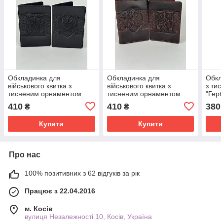
Обкладинка для
Обкладинка для
Обкл
військового квитка з
військового квитка з
з ти
тисненим орнаментом
тисненим орнаментом
"Гер
"Тризуб", натуральна
"Тризуб", натуральна
нату
410
410
380
₴
₴
шкіра, чорного кольору,
шкіра, коричневого
марс
13х9 см
кольору, 13х9 см
Купити
Купити
Про нас
100% позитивних з 62 відгуків за рік
Працює з 22.04.2016
м. Косів
вулиця Незалежності 10, Косів, Україна