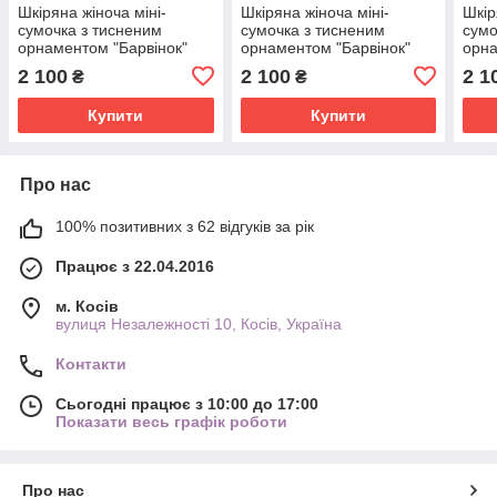
Шкіряна жіноча міні-
Шкіряна жіноча міні-
Шкір
сумочка з тисненим
сумочка з тисненим
сумо
орнаментом "Барвінок"
орнаментом "Барвінок"
орна
рудо-бордового кольору,
чорно-ультрамаринового
бірю
2 100
2 100
2 1
₴
₴
20×14×6 см
кольору, 20×14×6 см
20×
Купити
Купити
Про нас
100% позитивних з 62 відгуків за рік
Працює з 22.04.2016
м. Косів
вулиця Незалежності 10, Косів, Україна
Контакти
Сьогодні працює з 10:00 до 17:00
Показати весь графік роботи
Про нас