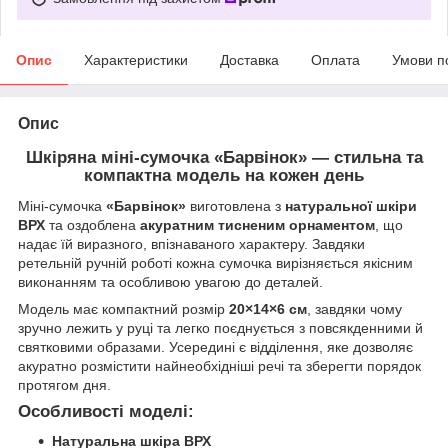
Опис
Характеристики
Доставка
Оплата
Умови п
Опис
Шкіряна міні-сумочка «Барвінок» — стильна та
компактна модель на кожен день
Міні-сумочка
«Барвінок»
виготовлена з
натуральної шкіри
ВРХ
та оздоблена
акуратним тисненим орнаментом
, що
надає їй виразного, впізнаваного характеру. Завдяки
ретельній ручній роботі кожна сумочка вирізняється якісним
виконанням та особливою увагою до деталей.
Модель має компактний розмір
20×14×6 см
, завдяки чому
зручно лежить у руці та легко поєднується з повсякденними й
святковими образами. Усередині є відділення, яке дозволяє
акуратно розмістити найнеобхідніші речі та зберегти порядок
протягом дня.
Особливості моделі:
Натуральна шкіра ВРХ