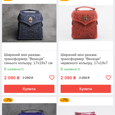
Шкіряний міні рюкзак-
Шкіряний міні рюкзак-
трансформер "Венеція"
трансформер "Венеція"
синього кольору, 17х19х7 см
червоного кольору, 17х19х7
см
В наявності
В наявності
2 090
2 090
₴
₴
2 250 ₴
2 250 ₴
Купити
Купити
–7%
–7%