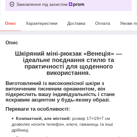
Замовлення під захистом
Опис
Характеристики
Доставка
Оплата
Умови п
Опис
Шкіряний міні-рюкзак
«Венеція»
—
ідеальне поєднання стилю та
практичності для щоденного
використання.
Виготовлений із високоякісної шкіри з
витонченим
тисненим орнаментом
, він
підкреслить вашу індивідуальність і стане
яскравим акцентом у будь-якому образі.
Переваги та особливості:
Компактний, але місткий:
розмір 17×19×7 см
дозволяє носити телефон, ключі, гаманець та інші
дрібниці.