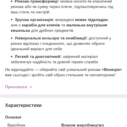
Рюкзак-трансформер:
можна носити як класичний
рюкзак або як сумку через плече, підлаштовуючись під
ваш стиль та настрій.
Зручна організація:
всередині
немає підкладки
,
але є
карабін для ключів
та
маленька внутрішня
кишенька
для дрібних предметів.
Універсальні кольори та комбінації:
доступний у
різних відтінках і поєднаннях, що дозволяє обрати
ідеальний варіант для себе.
Легкий та довговічний:
шкіряний матеріал
забезпечує надійність та довгий термін служби.
Не відкладайте — обирайте свій унікальний рюкзак
«Венеція»
вже сьогодні і зробіть свій образ стильним та неповторним!
Приховати
Характеристики
Основні
Виробник
Власне виробництво