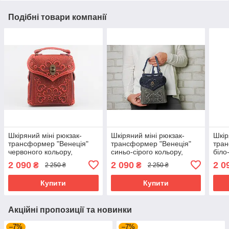
Подібні товари компанії
Шкіряний міні рюкзак-
Шкіряний міні рюкзак-
Шкір
трансформер "Венеція"
трансформер "Венеція"
тран
червоного кольору,
синьо-сірого кольору,
біло
17х19х7 см
17х19х7 см
17х1
2 090
2 090
2 0
₴
₴
2 250 ₴
2 250 ₴
Купити
Купити
Акційні пропозиції та новинки
–7%
–7%