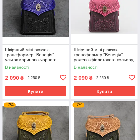
Шкіряний міні рюкзак-
Шкіряний міні рюкзак-
трансформер "Венеція"
трансформер "Венеція"
ультрамариново-чорного
рожево-фіолетового кольору,
кольору, 17х19х7 см
17х19х7 см
В наявності
В наявності
2 090
2 090
₴
₴
2 250 ₴
2 250 ₴
Купити
Купити
–7%
–7%