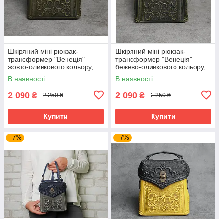
Шкіряний міні рюкзак-
Шкіряний міні рюкзак-
трансформер "Венеція"
трансформер "Венеція"
жовто-оливкового кольору,
бежево-оливкового кольору,
17х19х7 см
17х19х7 см
В наявності
В наявності
2 090
2 090
₴
₴
2 250 ₴
2 250 ₴
Купити
Купити
–7%
–7%