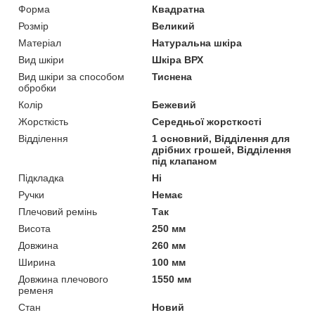
Форма
Квадратна
Розмір
Великий
Матеріал
Натуральна шкіра
Вид шкіри
Шкіра ВРХ
Вид шкіри за способом
Тиснена
обробки
Колір
Бежевий
Жорсткість
Середньої жорсткості
Відділення
1 основний, Відділення для
дрібних грошей, Відділення
під клапаном
Підкладка
Ні
Ручки
Немає
Плечовий ремінь
Так
Висота
250 мм
Довжина
260 мм
Ширина
100 мм
Довжина плечового
1550 мм
ременя
Стан
Новий