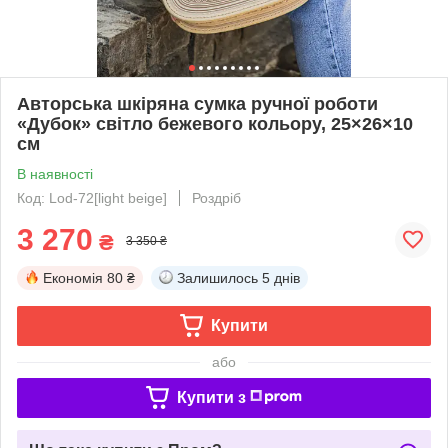
Авторська шкіряна сумка ручної роботи
«Дубок» світло бежевого кольору, 25×26×10
см
В наявності
Код: Lod-72[light beige]
Роздріб
3 270
₴
3 350 ₴
Економія
80 ₴
Залишилось
5 днів
Купити
або
Купити з