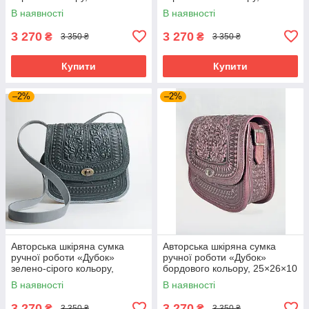
см
25×26×10 см
В наявності
В наявності
3 270
3 270
₴
₴
3 350 ₴
3 350 ₴
Купити
Купити
–2%
–2%
Авторська шкіряна сумка
Авторська шкіряна сумка
ручної роботи «Дубок»
ручної роботи «Дубок»
зелено-сірого кольору,
бордового кольору, 25×26×10
25×26×10 см
см
В наявності
В наявності
3 270
3 270
₴
₴
3 350 ₴
3 350 ₴