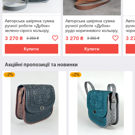
Авторська шкіряна сумка
Авторська шкіряна сумка
Авто
ручної роботи «Дубок»
ручної роботи «Дубок»
ручн
зелено-сірого кольору,
рудо-коричневого кольору,
чорн
25×26×10 см
25×26×10 см
25×
3 270
3 270
3 2
₴
₴
3 350 ₴
3 350 ₴
Купити
Купити
Акційні пропозиції та новинки
–2%
–2%