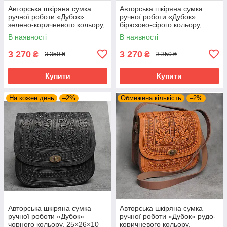
Авторська шкіряна сумка
Авторська шкіряна сумка
ручної роботи «Дубок»
ручної роботи «Дубок»
зелено-коричневого кольору,
бірюзово-сірого кольору,
25×26×10 см
25×26×10 см
В наявності
В наявності
3 270
3 270
₴
₴
3 350 ₴
3 350 ₴
Купити
Купити
На кожен день
–2%
Обмежена кількість
–2%
Авторська шкіряна сумка
Авторська шкіряна сумка
ручної роботи «Дубок»
ручної роботи «Дубок» рудо-
чорного кольору, 25×26×10
коричневого кольору,