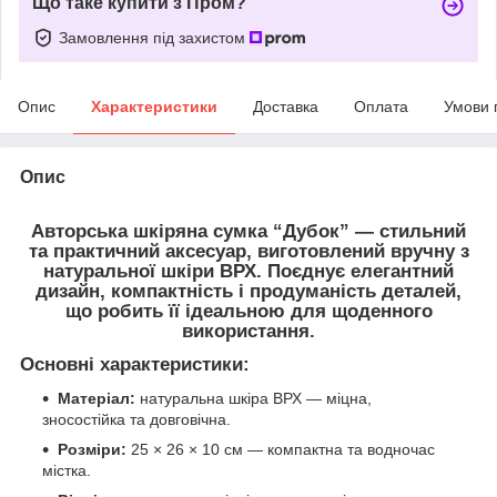
Що таке купити з Пром?
Замовлення під захистом
Опис
Характеристики
Доставка
Оплата
Умови 
Опис
Авторська шкіряна сумка “Дубок”
— стильний
та практичний аксесуар, виготовлений вручну з
натуральної шкіри ВРХ
. Поєднує елегантний
дизайн, компактність і продуманість деталей,
що робить її ідеальною для щоденного
використання.
Основні характеристики:
Матеріал:
натуральна шкіра ВРХ — міцна,
зносостійка та довговічна.
Розміри:
25 × 26 × 10 см — компактна та водночас
містка.