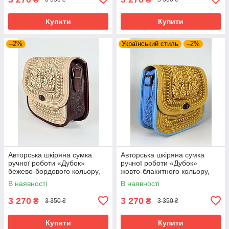
Купити
Купити
–2%
Український стиль
–2%
Авторська шкіряна сумка
Авторська шкіряна сумка
ручної роботи «Дубок»
ручної роботи «Дубок»
бежево-бордового кольору,
жовто-блакитного кольору,
25×26×10 см
25×26×10 см
В наявності
В наявності
3 270
3 270
₴
₴
3 350 ₴
3 350 ₴
Купити
Купити