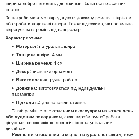
ширина добре підходить для джинсів і більшості класичних
штанів.
За потреби можемо відредагувати довжину ременя: підрізати
або зробити додаткові отвори. Також підкажемо, як правильно
відрегулювати ремінь під ваш розмір.
Характеристики:
Матеріал:
натуральна шкіра
Товщина шкіри
: 4 мм
Ширина ременя:
4 см
Декор:
тиснений орнамент
Виготовлення:
ручна робота
Довжина:
виготовляється під індивідуальні
параметри
Підходить:
для чоловіків та жінок
Такий ремінь стане
стильним аксесуаром на кожен день
або чудовим подарунком
, адже вироби ручної роботи
цінуються своєю якістю, довговічністю та унікальним
дизайном.
Ремінь виготовлений із міцної натуральної шкіри
, тому