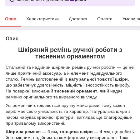
Опис
Характеристики
Доставка
Оплата
Умови п
Опис
Шкіряний ремінь ручної роботи з
тисненим орнаментом
Стильний та надійний шкіряний ремінь ручної роботи — це не
лише практичний аксесуар, а й елемент індивідуального
стилю. Ремінь виготовлений із
натуральної товстої шкіри
,
що забезпечує довговічність, міцність і зносостійкість виробу.
На поверхні виконаний
тиснений орнамент
, який надає
ременю оригінального та виразного вигляду.
Усі ремені виготовляються вручну майстрами, тому кожен
виріб має свою унікальність та характер. Натуральна шкіра з
часом набуває красивої фактури і виглядає ще благородніше
при тривалому використанні.
Ширина ременя — 4 см, товщина шкіри — 4 мм
, що робить
його міцним, надійним та комфортним у використанні. Така