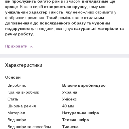
він
прослужить багато років
і з часом
виглядатиме ще
краще
. Кожен виріб
створюється вручну
, тому має
унікальний характер і якість
, яку неможливо отримати у
фабричних ременях. Такий ремінь стане
стильним
доповненням до повсякденного образу
та
чудовим
подарунком
для людини, яка цінує
натуральні матеріали та
ручну роботу
.
Приховати
Характеристики
Основні
Виробник
Власне виробництво
Країна виробник
Україна
Стать
Унісекс
Ширина ремня
40 мм
Матеріал
Натуральна шкіра
Вид шкіри
Теляча шкіра
Вид шкіри за способом
Тиснена