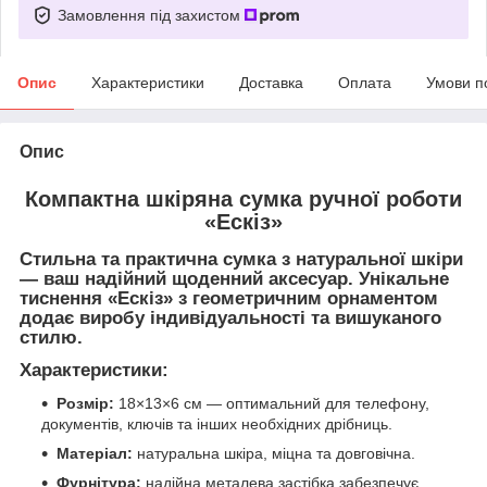
Замовлення під захистом
Опис
Характеристики
Доставка
Оплата
Умови п
Опис
Компактна шкіряна сумка ручної роботи
«Ескіз»
Стильна
та
практична
сумка з натуральної шкіри
— ваш надійний щоденний аксесуар. Унікальне
тиснення «Ескіз» з геометричним орнаментом
додає виробу індивідуальності та вишуканого
стилю.
Характеристики:
Розмір:
18×13×6 см — оптимальний для телефону,
документів, ключів та інших необхідних дрібниць.
Матеріал:
натуральна шкіра, міцна та довговічна.
Фурнітура:
надійна металева застібка забезпечує