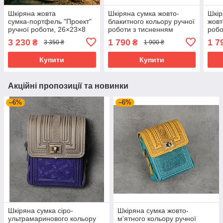
Шкіряна жовта
Шкіряна сумка жовто-
Шкір
сумка‑портфель "Проект"
блакитного кольору ручної
жовт
ручної роботи, 26×23×8
роботи з тисненням
робо
см
“Ескіз”, 18×13×6 см
“Еск
3 230
1 790
1 7
₴
₴
3 350 ₴
1 900 ₴
Купити
Купити
Акційні пропозиції та новинки
–6%
–6%
Шкіряна сумка сіро-
Шкіряна сумка жовто-
ультрамаринового кольору
м'ятного кольору ручної