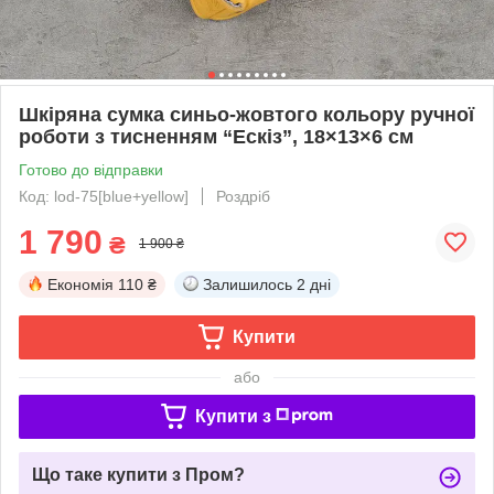
Шкіряна сумка синьо-жовтого кольору ручної
роботи з тисненням “Ескіз”, 18×13×6 см
Готово до відправки
Код: lod-75[blue+yellow]
Роздріб
1 790
₴
1 900 ₴
Економія
110 ₴
Залишилось
2 дні
Купити
або
Купити з
Що таке купити з Пром?