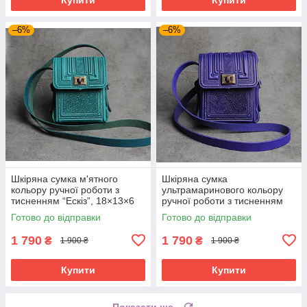
–6%
–6%
Шкіряна сумка м'ятного
Шкіряна сумка
кольору ручної роботи з
ультрамаринового кольору
тисненням “Ескіз”, 18×13×6
ручної роботи з тисненням
см
“Ескіз”, 18×13×6 см
Готово до відправки
Готово до відправки
1 790
1 790
₴
₴
1 900 ₴
1 900 ₴
Купити
Купити
Показати ще