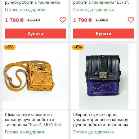
ручної роботи з тисненням
роботи з тисненням “Ескіз”,
“Ескіз”, 18×13×6 см
18×13×6 см
Готово до відправки
Готово до відправки
1 790
1 790
₴
₴
1 900 ₴
1 900 ₴
Купити
Купити
–6%
–6%
Шкіряна сумка жовтого
Шкіряна сумка чорно-
кольору ручної роботи з
ультрамаринового кольору
тисненням “Ескіз”, 18×13×6
ручної роботи з тисненням
см
“Ескіз”, 18×13×6 см
Готово до відправки
Готово до відправки