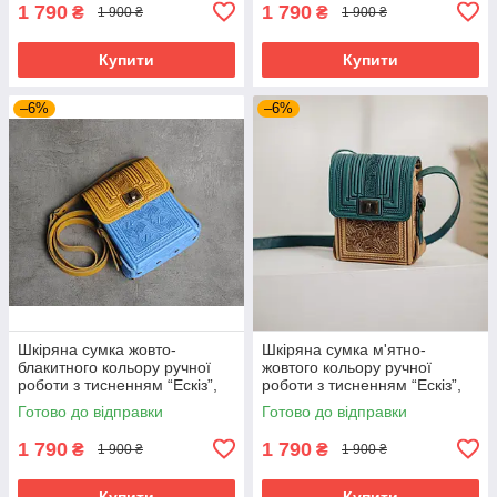
1 790
1 790
₴
₴
1 900 ₴
1 900 ₴
Купити
Купити
–6%
–6%
Шкіряна сумка жовто-
Шкіряна сумка м'ятно-
блакитного кольору ручної
жовтого кольору ручної
роботи з тисненням “Ескіз”,
роботи з тисненням “Ескіз”,
18×13×6 см
18×13×6 см
Готово до відправки
Готово до відправки
1 790
1 790
₴
₴
1 900 ₴
1 900 ₴
Купити
Купити