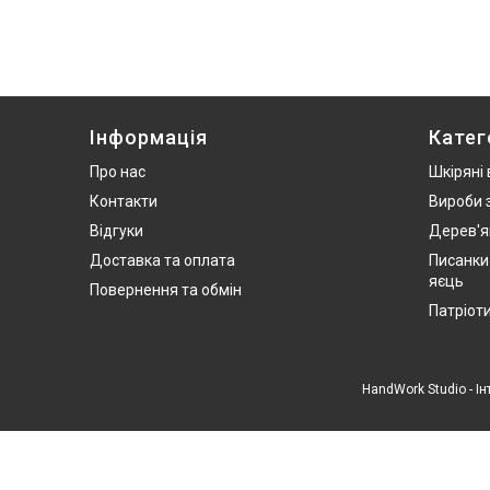
Інформація
Катег
Про нас
Шкіряні
Контакти
Вироби 
Відгуки
Дерев'я
Доставка та оплата
Писанки
яєць
Повернення та обмін
Патріот