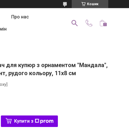
Кошик
Про нас
мін
ач для купюр з орнаментом "Мандала",
т, рудого кольору, 11х8 см
oxy]
Купити з