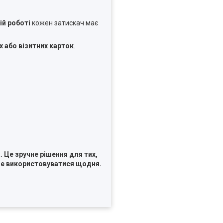
ій роботі
кожен затискач має
х або візитних карток
.
 Це зручне рішення для тих,
буде використовуватися щодня.