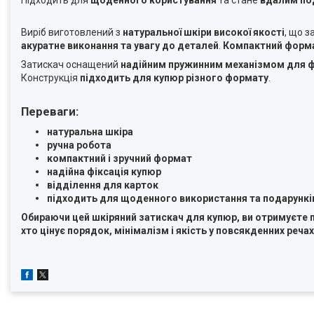
Підходить для
щоденного користування
та стане
вдалим по
Виріб виготовлений з
натуральної шкіри високої якості
, що 
акуратне виконання та увагу до деталей
.
Компактний форм
Затискач оснащений
надійним пружинним механізмом для фі
Конструкція
підходить для купюр різного формату
.
Переваги:
натуральна шкіра
ручна робота
компактний і зручний формат
надійна фіксація купюр
відділення для карток
підходить для щоденного використання та подарункі
Обираючи цей шкіряний затискач для купюр, ви отримуєте пр
хто цінує порядок, мінімалізм і якість у повсякденних реч