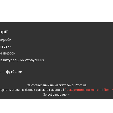
орії
 вироби
з вовни
ні вироби
 з натуральних страусиних
ичні футболки
Сайт створений на маркетплейсі
Prom.ua
HandWork Studio - Інтернет магазин шкіряних сумок та гаманців |
Поскаржитися на контент
|
Політ
Select Language
▼