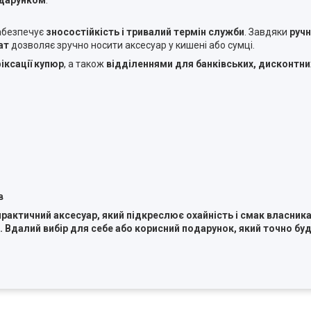
дарунком
.
забезпечує
зносостійкість і тривалий термін служби
. Завдяки
ручн
ат
дозволяє зручно носити аксесуар у кишені або сумці.
ксації купюр
, а також
відділеннями для банківських, дисконтни
в
актичний аксесуар, який підкреслює охайність і смак власника.
ах. Вдалий вибір для себе або корисний подарунок, який точно 