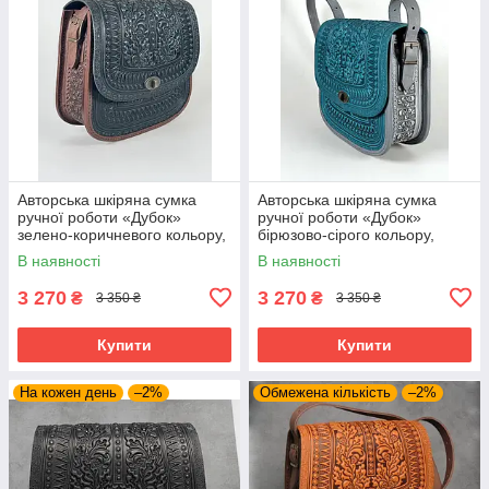
Авторська шкіряна сумка
Авторська шкіряна сумка
ручної роботи «Дубок»
ручної роботи «Дубок»
зелено-коричневого кольору,
бірюзово-сірого кольору,
25×26×10 см
25×26×10 см
В наявності
В наявності
3 270
3 270
₴
₴
3 350 ₴
3 350 ₴
Купити
Купити
На кожен день
–2%
Обмежена кількість
–2%