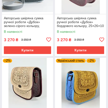
Авторська шкіряна сумка
Авторська шкіряна сумка
ручної роботи «Дубок»
ручної роботи «Дубок»
зелено-сірого кольору,
бордового кольору, 25×26×10
25×26×10 см
см
В наявності
В наявності
3 270
3 270
₴
₴
3 350 ₴
3 350 ₴
Купити
Купити
–2%
Український стиль
–2%