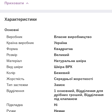
Приховати
Характеристики
Основні
Виробник
Власне виробництво
Країна виробник
Україна
Форма
Квадратна
Розмір
Великий
Матеріал
Натуральна шкіра
Вид шкіри
Шкіра ВРХ
Колір
Бежевий
Жорсткість
Середньої жорсткості
Тип застежки
Замок
Відділення
1 основний, Відділення для
дрібних грошей, Відділення
під клапаном
Підкладка
Ні
Ручки
Немає