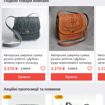
Подібні товари компанії
Авторська шкіряна сумка
Авторська шкіряна сумка
Авто
ручної роботи «Дубок»
ручної роботи «Дубок»
ручн
зелено-сірого кольору,
рудо-коричневого кольору,
зеле
25×26×10 см
25×26×10 см
коль
3 270
3 270
3 2
₴
₴
3 350 ₴
3 350 ₴
Купити
Купити
Акційні пропозиції та новинки
–2%
–2%