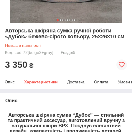
Авторська шкіряна сумка ручної роботи
«Дубок» бежево-сірого кольору, 25×26×10 см
Немає в наявності
Код: Lod-72[beige2+gray]
Роздріб
3 350
₴
Опис
Характеристики
Доставка
Оплата
Умови 
Опис
Авторська шкіряна сумка “Дубок”
— стильний
та практичний аксесуар, виготовлений вручну з
натуральної шкіри ВРХ
. Поєднує елегантний
дизайн, компактність і продуманість деталей,