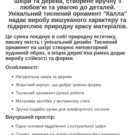
шкіри та дерева
, створене вручну з
любов’ю та увагою до деталей.
Унікальний
тиснений орнамент "Калла"
надає виробу вишуканого характеру та
підкреслює природну красу матеріалів.
Ця сумка поєднує в собі природну естетику,
високу якість і унікальний дизайн. Тиснений
орнамент на шкірі створює неповторний
художній образ, а міцна дерев’яна рамка додає
виробу стійкості та форми.
Особливості:
Натуральна шкіра та дерево
Жорсткий корпус, що добре тримає форму
Тиснений орнамент ручної роботи
Металева застібка у вінтажному стилі
Зручні подвійні ручки для комфортного носіння
Внутрішній простір:
Одне основне відділення з натуральної шкіри
Гладке, приємне на дотик оздоблення без тканинної