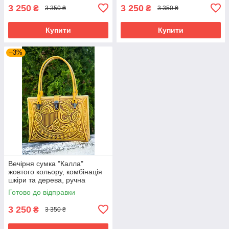
3 250
3 250
₴
₴
3 350 ₴
3 350 ₴
Купити
Купити
–3%
Вечірня сумка "Калла"
жовтого кольору, комбінація
шкіри та дерева, ручна
робота, 27×19×11 см
Готово до відправки
3 250
₴
3 350 ₴