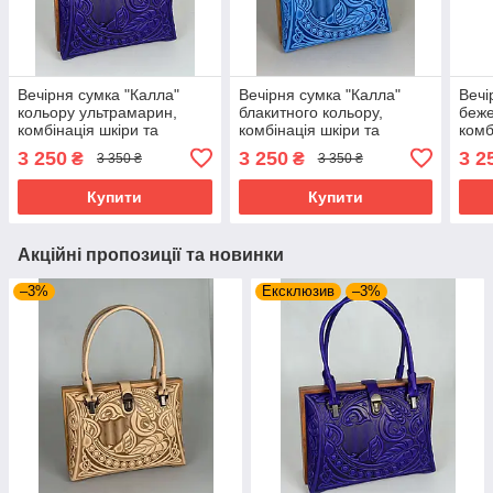
Вечірня сумка "Калла"
Вечірня сумка "Калла"
Вечі
кольору ультрамарин,
блакитного кольору,
беже
комбінація шкіри та
комбінація шкіри та
комб
дерева, ручна робота,
дерева, ручна робота,
дере
3 250
3 250
3 2
₴
₴
3 350 ₴
3 350 ₴
27×19×11 см
27×19×11 см
27×1
Купити
Купити
Акційні пропозиції та новинки
–3%
Ексклюзив
–3%