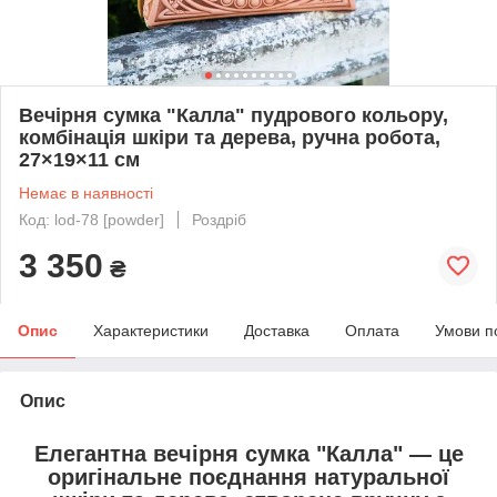
Вечірня сумка "Калла" пудрового кольору,
комбінація шкіри та дерева, ручна робота,
27×19×11 см
Немає в наявності
Код: lod-78 [powder]
Роздріб
3 350
₴
Опис
Характеристики
Доставка
Оплата
Умови п
Опис
Елегантна
вечірня сумка "Калла"
— це
оригінальне поєднання
натуральної