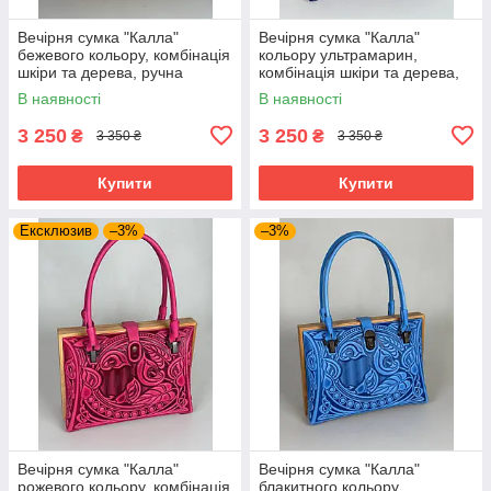
Вечірня сумка "Калла"
Вечірня сумка "Калла"
бежевого кольору, комбінація
кольору ультрамарин,
шкіри та дерева, ручна
комбінація шкіри та дерева,
робота, 27×19×11 см
ручна робота, 27×19×11 см
В наявності
В наявності
3 250
3 250
₴
₴
3 350 ₴
3 350 ₴
Купити
Купити
Ексклюзив
–3%
–3%
Вечірня сумка "Калла"
Вечірня сумка "Калла"
рожевого кольору, комбінація
блакитного кольору,