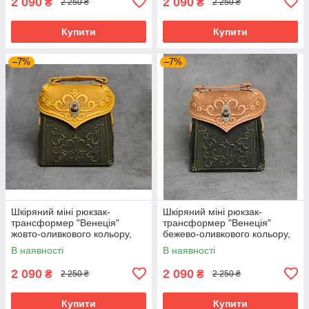
2 090
2 090
₴
₴
2 250 ₴
2 250 ₴
Купити
Купити
–7%
–7%
Шкіряний міні рюкзак-
Шкіряний міні рюкзак-
трансформер "Венеція"
трансформер "Венеція"
жовто-оливкового кольору,
бежево-оливкового кольору,
17х19х7 см
17х19х7 см
В наявності
В наявності
2 090
2 090
₴
₴
2 250 ₴
2 250 ₴
Купити
Купити