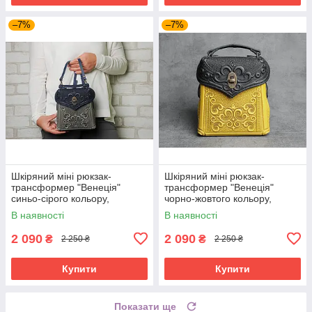
–7%
–7%
Шкіряний міні рюкзак-
Шкіряний міні рюкзак-
трансформер "Венеція"
трансформер "Венеція"
синьо-сірого кольору,
чорно-жовтого кольору,
17х19х7 см
17х19х7 см
В наявності
В наявності
2 090
2 090
₴
₴
2 250 ₴
2 250 ₴
Купити
Купити
Показати ще