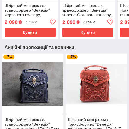
Шкіряний міні рюкзак-
Шкіряний міні рюкзак-
Шкір
трансформер "Венеція"
трансформер "Венеція"
тран
червоного кольору,
зелено-бежевого кольору,
фіол
17х19х7 см
17х19х7 см
коль
2 090
2 090
2 0
₴
₴
2 250 ₴
2 250 ₴
Купити
Купити
Акційні пропозиції та новинки
–7%
–7%
Шкіряний міні рюкзак-
Шкіряний міні рюкзак-
трансформер "Венеція"
трансформер "Венеція"
синього кольору, 17х19х7 см
червоного кольору, 17х19х7