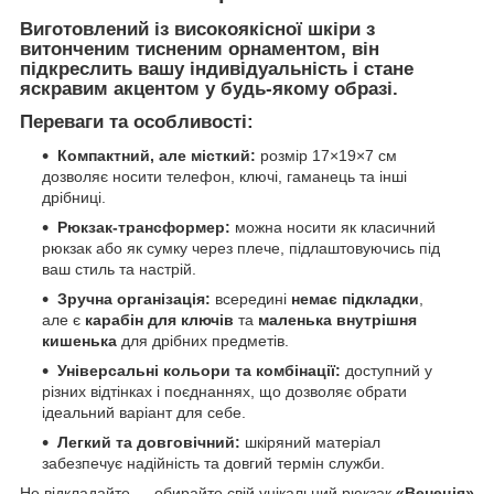
Виготовлений із високоякісної шкіри з
витонченим
тисненим орнаментом
, він
підкреслить вашу індивідуальність і стане
яскравим акцентом у будь-якому образі.
Переваги та особливості:
Компактний, але місткий:
розмір 17×19×7 см
дозволяє носити телефон, ключі, гаманець та інші
дрібниці.
Рюкзак-трансформер:
можна носити як класичний
рюкзак або як сумку через плече, підлаштовуючись під
ваш стиль та настрій.
Зручна організація:
всередині
немає підкладки
,
але є
карабін для ключів
та
маленька внутрішня
кишенька
для дрібних предметів.
Універсальні кольори та комбінації:
доступний у
різних відтінках і поєднаннях, що дозволяє обрати
ідеальний варіант для себе.
Легкий та довговічний:
шкіряний матеріал
забезпечує надійність та довгий термін служби.
Не відкладайте — обирайте свій унікальний рюкзак
«Венеція»