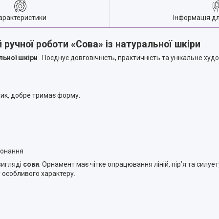
арактеристики
Інформація д
 ручної роботи
«Сова»
із натуральної шкіри
льної шкіри
. Поєднує довговічність, практичність та унікальне ху
тик, добре тримає форму.
конання
вигляді
сови
. Орнамент має чітке опрацювання ліній, пір’я та силуе
у особливого характеру.