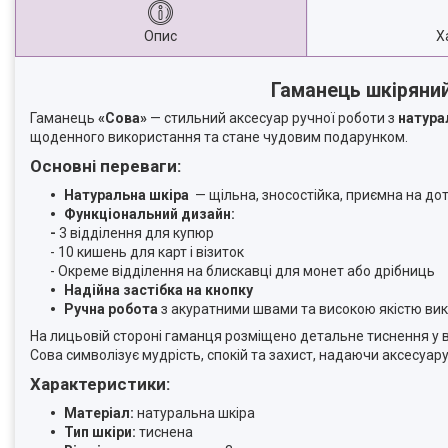
Опис
Х
Гаманець шкіряний
Гаманець
«Сова»
— стильний аксесуар ручної роботи з
натура
щоденного використання та стане чудовим подарунком.
Основні переваги:
Натуральна шкіра
— щільна, зносостійка, приємна на до
Функціональний дизайн:
-
3 відділення для купюр
- 10 кишень для карт і візиток
- Окреме відділення на блискавці для монет або дрібниць
Надійна застібка на кнопку
Ручна робота
з акуратними швами та високою якістю ви
На лицьовій стороні гаманця розміщено детальне тиснення у 
Сова символізує мудрість, спокій та захист, надаючи аксесуар
Характеристики:
Матеріал:
натуральна шкіра
Тип шкіри:
тиснена