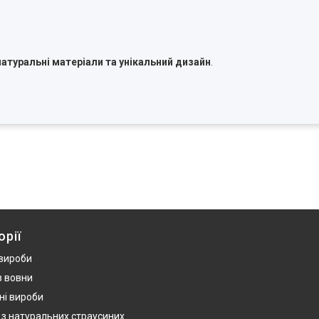
 натуральні матеріали та унікальний дизайн
.
орії
 вироби
з вовни
ні вироби
 з натуральних страусиних