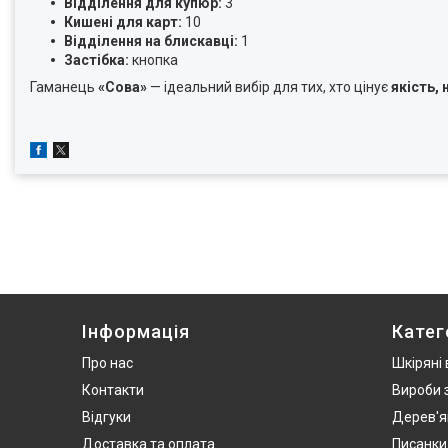
Відділення для купюр:
3
Кишені для карт:
10
Відділення на блискавці:
1
Застібка:
кнопка
Гаманець
«Сова»
— ідеальний вибір для тих, хто цінує
якість,
Інформація
Катег
Про нас
Шкіряні
Контакти
Вироби 
Відгуки
Дерев'я
Доставка та оплата
Писанки