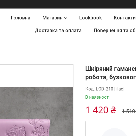
Головна
Магазин
Lookbook
Контакти
Доставка та оплата
Повернення та об
Шкіряний гамане
робота, бузковог
Код:
LOD-210 [lilac]
В наявності
1 420 ₴
1 510