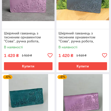
Шкіряний гаманець з
Шкіряний гаманець з
тисненим орнаментом
тисненим орнаментом
"Сова", ручна робота,
"Сова", ручна робота,
бузкового кольору, 20х10 см
синього кольору, 20х10 см
В наявності
В наявності
1 420
1 420
₴
₴
1 510 ₴
1 510 ₴
Купити
Купити
–6%
–6%