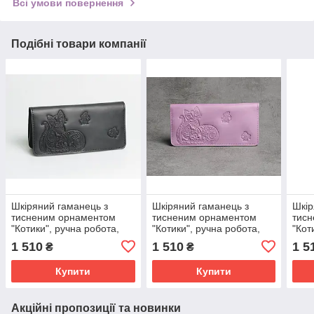
Всі умови повернення
Подібні товари компанії
Шкіряний гаманець з
Шкіряний гаманець з
Шкір
тисненим орнаментом
тисненим орнаментом
тис
"Котики", ручна робота,
"Котики", ручна робота,
"Кот
чорного кольору, 20х10 см
бузкового кольору, 20х10
сіро
1 510
1 510
1 5
₴
₴
см
Купити
Купити
Акційні пропозиції та новинки