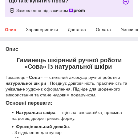
Що таке купити з Пром?
Замовлення під захистом
Опис
Характеристики
Доставка
Оплата
Умови п
Опис
Гаманець шкіряний ручної роботи
«Сова»
із натуральної шкіри
Гаманець
«Сова»
— стильний аксесуар ручної роботи з
натуральної шкіри
. Поєднує довговічність, практичність та
унікальне художнє оформлення. Підійде для щоденного
використання та стане чудовим подарунком.
Основні переваги:
Натуральна шкіра
— щільна, зносостійка, приємна
на дотик, добре тримає форму.
Функціональний дизайн:
-
3 відділення для купюр