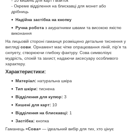
- 10 кишень для карт і візиток
- Окреме відділення на блискавці для монет або
дрібниць
Надійна застібка на кнопку
Ручна робота
з акуратними швами та високою якістю
виконання
На лицьовій стороні гаманця розміщено детальне тиснення у
вигляді
сови
. Орнамент має чітке опрацювання ліній, пір’я та
силуету, створюючи глибоку фактуру. Сова символізує
мудрість, спокій та захист, надаючи аксесуару особливого
характеру.
Характеристики:
Матеріал:
натуральна шкіра
Тип шкіри:
тиснена
Відділення для купюр:
3
Кишені для карт:
10
Відділення на блискавці:
1
Застібка:
кнопка
Гаманець
«Сова»
— ідеальний вибір для тих, хто цінує