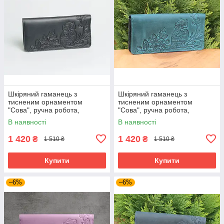
Шкіряний гаманець з
Шкіряний гаманець з
тисненим орнаментом
тисненим орнаментом
"Сова", ручна робота,
"Сова", ручна робота,
чорного кольору, 20х10 см
зеленого кольору, 20х10 см
В наявності
В наявності
1 420
1 420
₴
₴
1 510 ₴
1 510 ₴
Купити
Купити
–6%
–6%