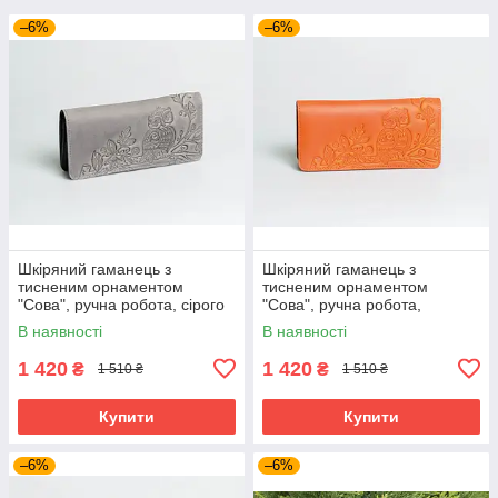
–6%
–6%
Шкіряний гаманець з
Шкіряний гаманець з
тисненим орнаментом
тисненим орнаментом
"Сова", ручна робота, сірого
"Сова", ручна робота,
кольору, 20х10 см
помаранчевого кольору,
В наявності
В наявності
20х10 см
1 420
1 420
₴
₴
1 510 ₴
1 510 ₴
Купити
Купити
–6%
–6%