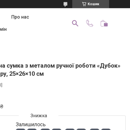
Кошик
Про нас
мін
на сумка з металом ручної роботи «Дубок»
ру, 25×26×10 см
l]
 ₴
Залишилось