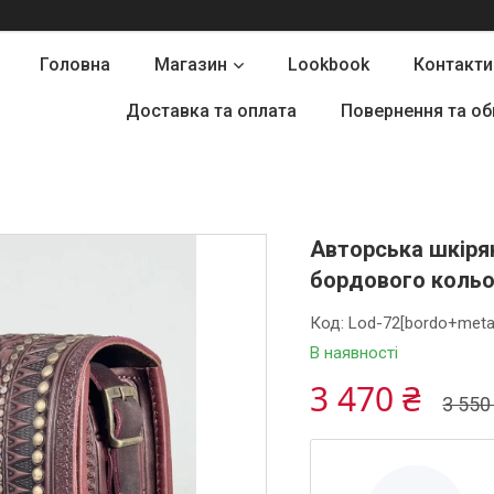
Головна
Магазин
Lookbook
Контакти
Доставка та оплата
Повернення та об
Авторська шкіря
бордового кольо
Код:
Lod-72[bordo+meta
В наявності
3 470 ₴
3 550