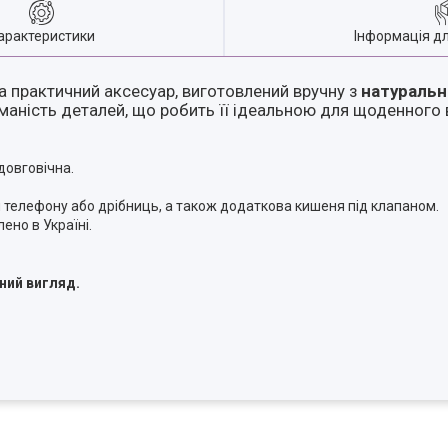
арактеристики
Інформація д
а практичний аксесуар, виготовлений вручну з
натуральн
уманість деталей, що робить її ідеальною для щоденного
довговічна.
 телефону або дрібниць, а також додаткова кишеня під клапаном.
ено в Україні.
ний вигляд.