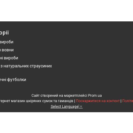
орії
 вироби
з вовни
ні вироби
 з натуральних страусиних
ичні футболки
Сайт створений на маркетплейсі
Prom.ua
HandWork Studio - Інтернет магазин шкіряних сумок та гаманців |
Поскаржитися на контент
|
Політ
Select Language
▼