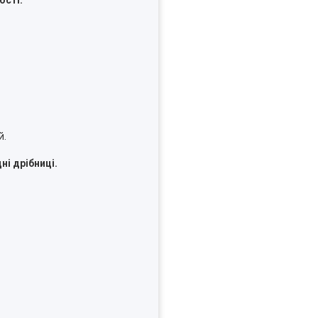
й.
ні дрібниці.