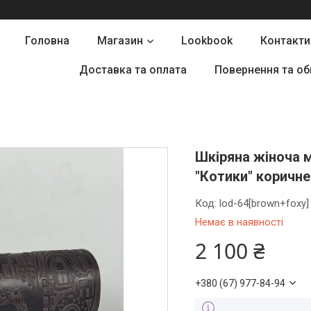
Головна
Магазин
Lookbook
Контакти
Доставка та оплата
Повернення та об
Шкіряна жіноча 
"Котики" коричне
Код:
lod-64[brown+foxy]
Немає в наявності
2 100 ₴
+380 (67) 977-84-94