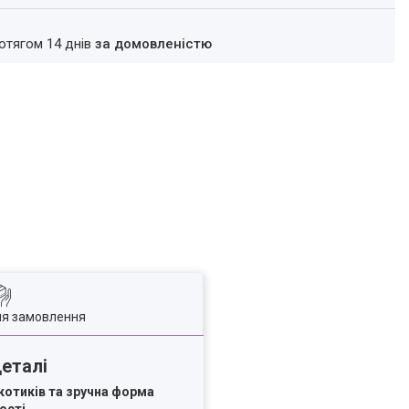
ротягом 14 днів
за домовленістю
ля замовлення
деталі
 котиків та зручна форма
ості.