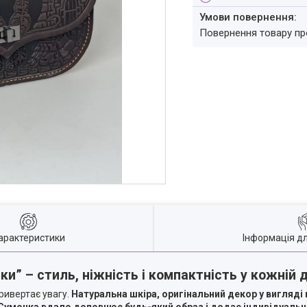
повернення товару п
арактеристики
Інформація д
ки” – стиль, ніжність і компактність у кожній 
привертає увагу.
Натуральна шкіра, оригінальний декор у вигляді
Сумочка вдало доповнює будь-який образ і додає індивідуальн