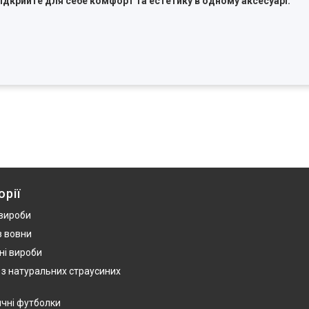
відкрийте для себе комфорт та естетику в одному аксесуарі.
орії
 вироби
з вовни
ні вироби
 з натуральних страусиних
ичні футболки