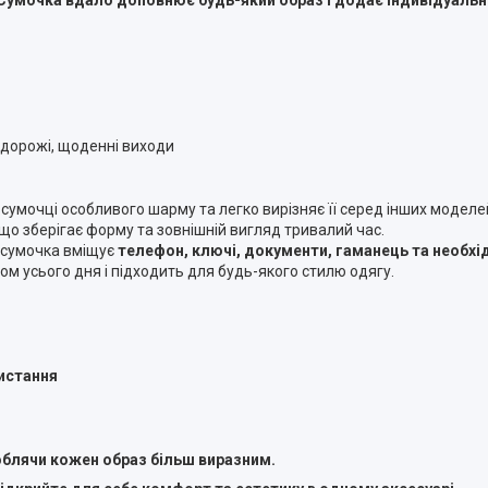
одорожі, щоденні виходи
 сумочці особливого шарму та легко вирізняє її серед інших моделе
 що зберігає форму та зовнішній вигляд тривалий час.
 сумочка вміщує
телефон, ключі, документи, гаманець та необхід
ом усього дня і підходить для будь-якого стилю одягу.
истання
роблячи кожен образ більш виразним.