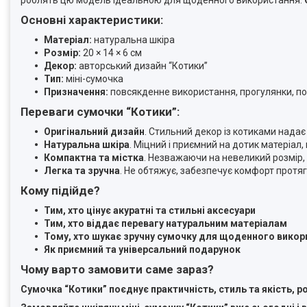
Основні характеристики:
Матеріал:
натуральна шкіра
Розмір:
20 × 14 × 6 см
Декор:
авторський дизайн “Котики”
Тип:
міні-сумочка
Призначення:
повсякденне використання, прогулянки, п
Переваги сумочки “Котики”:
Оригінальний дизайн
. Стильний декор із котиками надає
Натуральна шкіра
. Міцний і приємний на дотик матеріал,
Компактна та містка
. Незважаючи на невеликий розмір,
Легка та зручна
. Не обтяжує, забезпечує комфорт протяг
Кому підійде?
Тим, хто цінує акуратні та стильні аксесуари
Тим, хто віддає перевагу натуральним матеріалам
Тому, хто шукає зручну сумочку для щоденного викор
Як приємний та універсальний подарунок
Чому варто замовити саме зараз?
Сумочка “Котики” поєднує практичність, стиль та якість, 