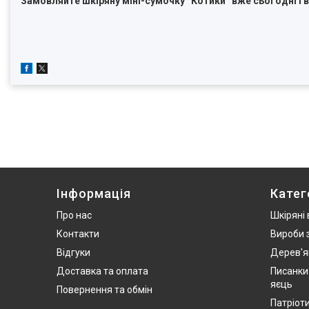
Замовляйте шкіряну міні-сумочку “Котики” вже сьогодні і 
Інформація
Катег
Про нас
Шкіряні
Контакти
Вироби 
Відгуки
Дерев'я
Доставка та оплата
Писанки
яєць
Повернення та обмін
Патріот