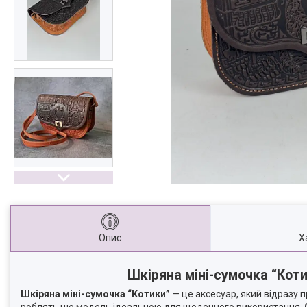
Опис
Х
Шкіряна міні-сумочка “Коти
Шкіряна міні-сумочка “Котики”
— це аксесуар, який відразу 
роблять цю модель ідеальною для щоденного використання.