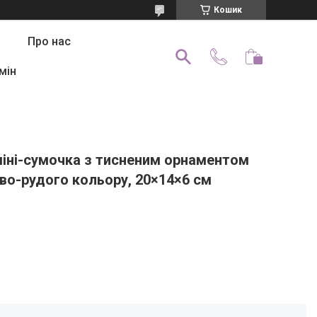
Кошик
Про нас
мін
міні-сумочка з тисненим орнаментом
во-рудого кольору, 20×14×6 см