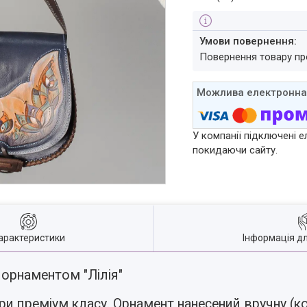
повернення товару п
У компанії підключені е
покидаючи сайту.
арактеристики
Інформація д
 орнаментом "Лілія"
ри преміум класу. Орнамент нанесений вручну (ко