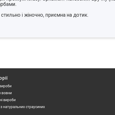
арбами.
стильно і жіночно, приємна на дотик.
орії
 вироби
з вовни
ні вироби
 з натуральних страусиних