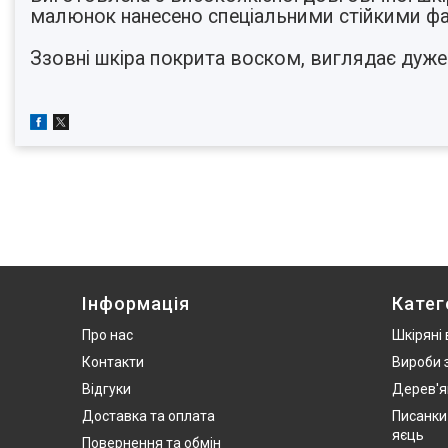
малюнок нанесено спеціальними стійкими ф
⠀
Ззовні шкіра покрита воском, виглядає дуже 
Інформація
Катег
Про нас
Шкіряні
Контакти
Вироби 
Відгуки
Дерев'я
Доставка та оплата
Писанки
яєць
Повернення та обмін