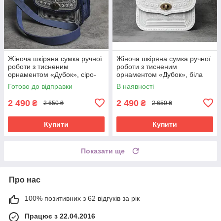
Жіноча шкіряна сумка ручної
Жіноча шкіряна сумка ручної
роботи з тисненим
роботи з тисненим
орнаментом «Дубок», сіро-
орнаментом «Дубок», біла
синя сумка з натуральної
сумка з натуральної шкіри,
Готово до відправки
В наявності
шкіри, 20*21*8 см
20*21*8 см
2 490
2 490
₴
₴
2 650 ₴
2 650 ₴
Купити
Купити
Показати ще
Про нас
100% позитивних з 62 відгуків за рік
Працює з 22.04.2016