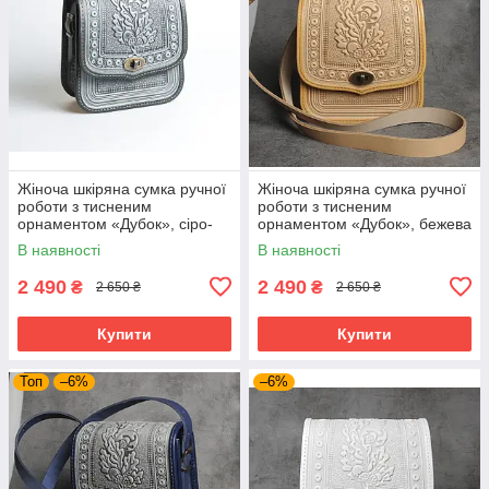
Жіноча шкіряна сумка ручної
Жіноча шкіряна сумка ручної
роботи з тисненим
роботи з тисненим
орнаментом «Дубок», сіро-
орнаментом «Дубок», бежева
оливкова сумка з натуральної
сумка з натуральної шкіри,
В наявності
В наявності
шкіри, 20*21*8 см
20*21*8 см
2 490
2 490
₴
₴
2 650 ₴
2 650 ₴
Купити
Купити
Топ
–6%
–6%