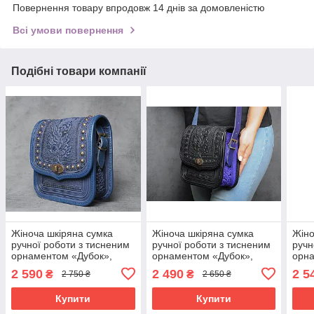
Повернення товару впродовж 14 днів за домовленістю
Всі умови повернення
Подібні товари компанії
Жіноча шкіряна сумка
Жіноча шкіряна сумка
Жіно
ручної роботи з тисненим
ручної роботи з тисненим
ручн
орнаментом «Дубок»,
орнаментом «Дубок»,
орн
синя сумка з металом з
чорно-ультрамаринова
сіро
2 590
2 490
2 5
₴
₴
2 750 ₴
2 650 ₴
натуральної шкіри,
сумка з натуральної шкіри,
нату
20*21*8 см
20*21*8 см
20*2
Купити
Купити