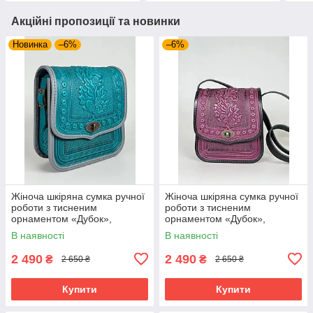
Акційні пропозиції та новинки
Новинка
–6%
–6%
Жіноча шкіряна сумка ручної
Жіноча шкіряна сумка ручної
роботи з тисненим
роботи з тисненим
орнаментом «Дубок»,
орнаментом «Дубок»,
бірюзова сумка з натуральної
фіолетово-чорна сумка з
В наявності
В наявності
шкіри, 20*21*8 см
натуральної шкіри, 20*21*8
см
2 490
2 490
₴
₴
2 650 ₴
2 650 ₴
Купити
Купити