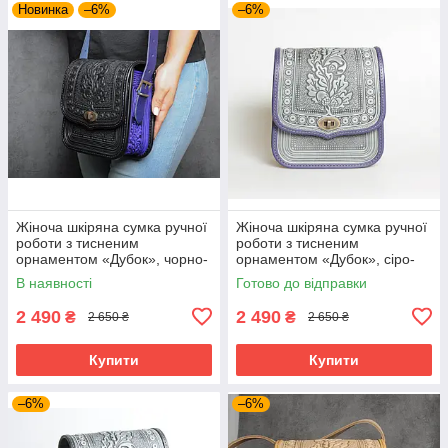
Новинка
–6%
–6%
Жіноча шкіряна сумка ручної
Жіноча шкіряна сумка ручної
роботи з тисненим
роботи з тисненим
орнаментом «Дубок», чорно-
орнаментом «Дубок», сіро-
ультрамаринова сумка з
ультрамаринова сумка з
В наявності
Готово до відправки
натуральної шкіри, 20*21*8
натуральної шкіри, 20*21*8
см
см
2 490
2 490
₴
₴
2 650 ₴
2 650 ₴
Купити
Купити
–6%
–6%