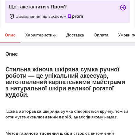
Що таке купити з Пром?
Замовлення під захистом
Опис
Характеристики
Доставка
Оплата
Умови п
Опис
Стильна
жіноча шкіряна сумка ручної
роботи
— це унікальний аксесуар,
виготовлений карпатськими майстрами
з
натуральної шкіри великої рогатої
худоби
.
Кожна
авторська шкіряна сумка
створюється вручну, тож ви
отримуєте
ексклюзивний виріб
, аналогів якому немає.
Метод
гарячого тиснення шкіри
створює витончений