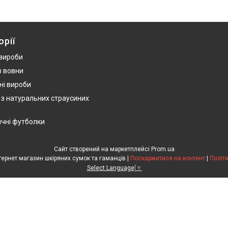
орії
 вироби
з вовни
ні вироби
 з натуральних страусиних
ичні футболки
Сайт створений на маркетплейсі
Prom.ua
HandWork Studio - Інтернет магазин шкіряних сумок та гаманців |
Поскаржитися на контент
|
Політ
Select Language
▼