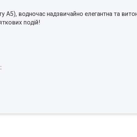
ту А5), водночас надзвичайно елегантна та вито
яткових подій!
: