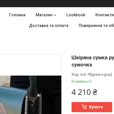
Головна
Магазин
Lookbook
Контакти
Доставка та оплата
Повернення та об
Шкіряна сумка ру
сумочка
Код:
lod-70[green+gray]
В наявності
4 210 ₴
Купити