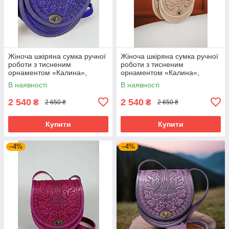
Жіноча шкіряна сумка ручної
Жіноча шкіряна сумка ручної
роботи з тисненим
роботи з тисненим
орнаментом «Калина»,
орнаментом «Калина»,
ультрамаринова сумка з
бежева сумка з натуральної
В наявності
В наявності
натуральної шкіри, 20*21*8
шкіри, 20*21*8 см
см
2 540
2 540
₴
₴
2 650 ₴
2 650 ₴
Купити
Купити
–4%
–4%