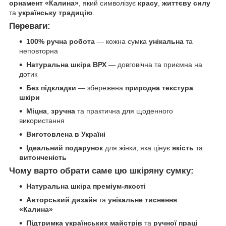
орнамент «Калина»
, який символізує
красу
,
життєву силу
та
українську традицію
.
Переваги:
100% ручна робота
— кожна сумка
унікальна
та
неповторна
Натуральна шкіра ВРХ
— довговічна та приємна на
дотик
Без підкладки
— збережена
природна текстура
шкіри
Міцна
,
зручна
та практична для щоденного
використання
Виготовлена в Україні
Ідеальний подарунок
для жінки, яка цінує
якість
та
витонченість
Чому варто обрати саме цю шкіряну сумку:
Натуральна шкіра преміум-якості
Авторський дизайн
та
унікальне тиснення
«Калина»
Підтримка українських майстрів
та
ручної праці