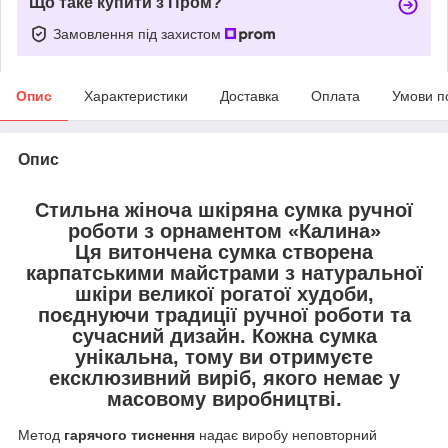
Що таке купити з Пром?
Замовлення під захистом
Опис
Характеристики
Доставка
Оплата
Умови п
Опис
Стильна жіноча шкіряна сумка ручної
роботи з орнаментом «Калина»
Ця витончена сумка створена
карпатськими майстрами
з
натуральної
шкіри великої рогатої худоби
,
поєднуючи
традиції ручної роботи
та
сучасний дизайн
. Кожна сумка
унікальна
, тому ви отримуєте
ексклюзивний виріб
, якого немає у
масовому виробництві.
Метод
гарячого тиснення
надає виробу неповторний