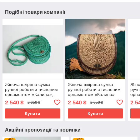
Подібні товари компанії
Жіноча шкіряна сумка
Жіноча шкіряна сумка
Жіно
ручної роботи з тисненим
ручної роботи з тисненим
ручн
орнаментом «Калина»,
орнаментом «Калина»
орн
м'ятна сумка з
бежево-коричнева сумка з
роже
2 540
2 540
2 5
₴
₴
2 650 ₴
2 650 ₴
натуральної шкіри,
натуральної шкіри,
нату
20*21*8 см
20*21*8 см
20*2
Купити
Купити
Акційні пропозиції та новинки