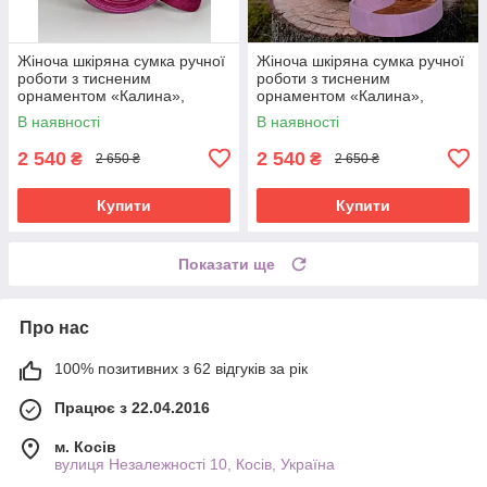
Жіноча шкіряна сумка ручної
Жіноча шкіряна сумка ручної
роботи з тисненим
роботи з тисненим
орнаментом «Калина»,
орнаментом «Калина»,
рожева (фуксія) сумка з
фіолетова сумка з
В наявності
В наявності
натуральної шкіри, 20*21*8
натуральної шкіри, 20*21*8
см
см
2 540
2 540
₴
₴
2 650 ₴
2 650 ₴
Купити
Купити
Показати ще
Про нас
100% позитивних з 62 відгуків за рік
Працює з 22.04.2016
м. Косів
вулиця Незалежності 10, Косів, Україна