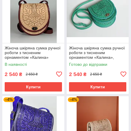
Жіноча шкіряна сумка ручної
Жіноча шкіряна сумка ручної
роботи з тисненим
роботи з тисненим
орнаментом «Калина»
орнаментом «Калина»,
бежево-бордова сумка з
м'ятна сумка з натуральної
В наявності
Готово до відправки
натуральної шкіри, 20*21*8
шкіри, 20*21*8 см
см
2 540
2 540
₴
₴
2 650 ₴
2 650 ₴
Купити
Купити
–4%
–4%