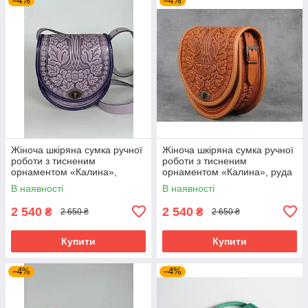
–4%
–4%
Жіноча шкіряна сумка ручної
Жіноча шкіряна сумка ручної
роботи з тисненим
роботи з тисненим
орнаментом «Калина»,
орнаментом «Калина», руда
бузкова сумка з натуральної
сумка з натуральної шкіри,
В наявності
В наявності
шкіри, 20*21*8 см
20*21*8 см
2 540
2 540
₴
₴
2 650 ₴
2 650 ₴
Купити
Купити
–4%
–4%