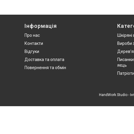
Інформація
Катег
Про нас
Шкіряні
Контакти
Вироби 
Відгуки
Дерев'я
Доставка та оплата
Писанки
яєць
Повернення та обмін
Патріот