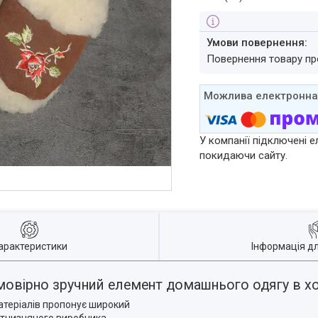
повернення товару п
У компанії підключені е
покидаючи сайту.
арактеристики
Інформація д
еймовірно зручний елемент домашнього одягу в х
матеріалів пропонує широкий
ітчизняного виробника.