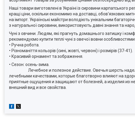
Наші товари виготовлені в Україні із сировини карпатського р
кращі ціни, оскільки економимо на доставці, обов'язкових мит
на імпорт. Українські майстри володіють унікальним багаторі
з натуральної сировини, використовують давні знання та народ
Чуні з овчини. Людям, які прагнуть домашнього затишку і ком
рекомендуємо купити теплі чуні з овечої вовни особливостями 
• Ручна робота.
• Різноманіття кольорів (сині, жовті, червоні) і розмірів (37-41).
• Красивий орнамент та зображення.
• Сезон: осень-зима.
Лечебное и полезное действие. Овечья шерсть наделен
лечебными качествами, которые благотворно влияют на здоро
приятные ощущения и защищают от болезней, а изделия из н
внешний вид и все свойства.