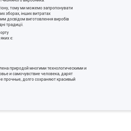
егіону, тому ми можемо запропонувати
них зборах, інших витратах
чним досвідом виготовлення виробів
ні традиції.
форту
яких є:
а природой многими технологическими и
вье и самочувствие человека, дарят
ее прочные, долго сохраняют красивый