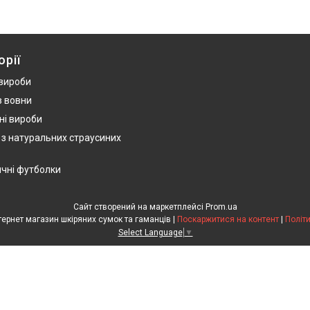
орії
 вироби
з вовни
ні вироби
 з натуральних страусиних
ичні футболки
Сайт створений на маркетплейсі
Prom.ua
HandWork Studio - Інтернет магазин шкіряних сумок та гаманців |
Поскаржитися на контент
|
Політ
Select Language
▼