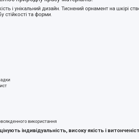
кість і унікальний дизайн. Тиснений орнамент на шкірі с
у стійкості та форми.
ладки
хист
 повсякденного використання
інують індивідуальність, високу якість і витонченіст