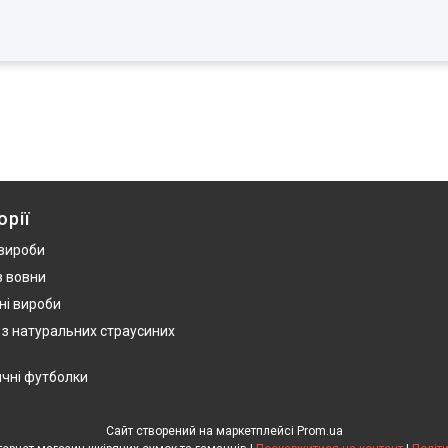
орії
 вироби
з вовни
ні вироби
 з натуральних страусиних
ичні футболки
Сайт створений на маркетплейсі
Prom.ua