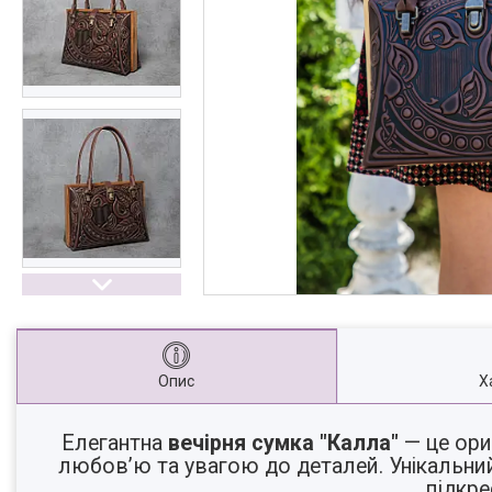
Опис
Х
Елегантна
вечірня сумка "Калла"
— це ори
любов’ю та увагою до деталей. Унікальн
підкре