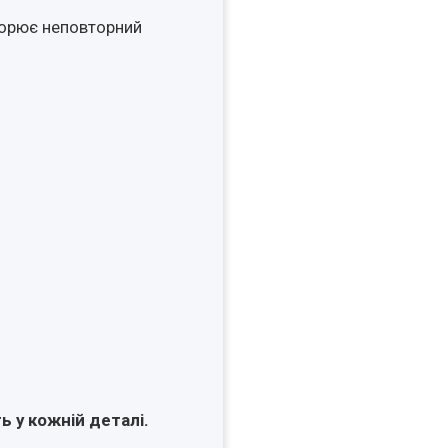
творює неповторний
ь у кожній деталі.