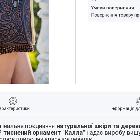
повернення товару п
арактеристики
Інформація д
гінальне поєднання
натуральної шкіри та дерев
ий
тиснений орнамент "Калла"
надає виробу вишу
слює природну красу матеріалів.