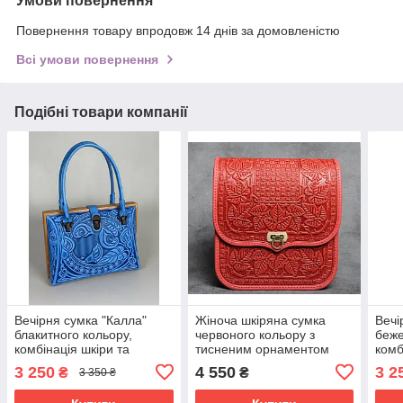
Умови повернення
Повернення товару впродовж 14 днів за домовленістю
Всі умови повернення
Подібні товари компанії
Вечірня сумка "Калла"
Жіноча шкіряна сумка
Вечі
блакитного кольору,
червоного кольору з
беже
комбінація шкіри та
тисненим орнаментом
комб
дерева, ручна робота,
"Фундук", 25х26х8 см
дере
3 250
4 550
3 2
₴
₴
3 350 ₴
27×19×11 см
27×1