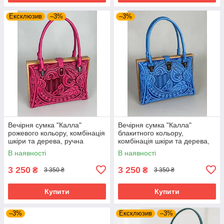
Ексклюзив
–3%
–3%
Вечірня сумка "Калла"
Вечірня сумка "Калла"
рожевого кольору, комбінація
блакитного кольору,
шкіри та дерева, ручна
комбінація шкіри та дерева,
робота, 27×19×11 см
ручна робота, 27×19×11 см
В наявності
В наявності
3 250
3 250
₴
₴
3 350 ₴
3 350 ₴
Купити
Купити
–3%
Ексклюзив
–3%