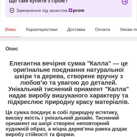
Що таке купити з Пром?
Замовлення під захистом
Опис
Характеристики
Доставка
Оплата
Умови п
Опис
Елегантна
вечірня сумка "Калла"
— це
оригінальне поєднання
натуральної
шкіри та дерева
, створене вручну з
любов’ю та увагою до деталей.
Унікальний
тиснений орнамент "Калла"
надає виробу вишуканого характеру та
підкреслює природну красу матеріалів.
Ця сумка поєднує в собі природну естетику,
високу якість і унікальний дизайн. Тиснений
орнамент на шкірі створює неповторний
художній образ, а міцна дерев’яна рамка додає
виробу стійкості та форми.