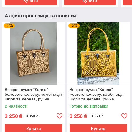
Купити
Купити
Акційні пропозиції та новинки
–3%
–3%
Вечірня сумка "Калла"
Вечірня сумка "Калла"
бежевого кольору, комбінація
жовтого кольору, комбінація
шкіри та дерева, ручна
шкіри та дерева, ручна
робота, 27×19×11 см
робота, 27×19×11 см
В наявності
Готово до відправки
3 250
3 250
₴
₴
3 350 ₴
3 350 ₴
Купити
Купити