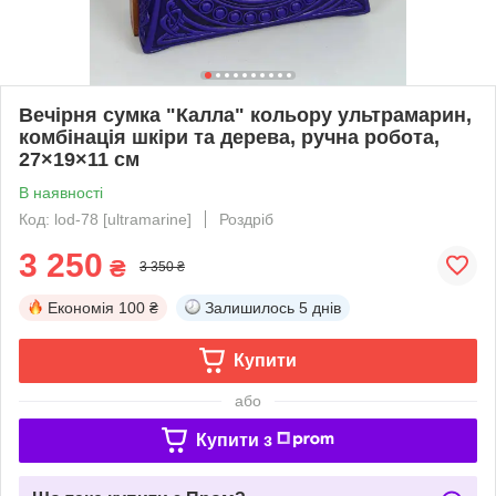
Вечірня сумка "Калла" кольору ультрамарин,
комбінація шкіри та дерева, ручна робота,
27×19×11 см
В наявності
Код: lod-78 [ultramarine]
Роздріб
3 250
₴
3 350 ₴
Економія
100 ₴
Залишилось
5 днів
Купити
або
Купити з