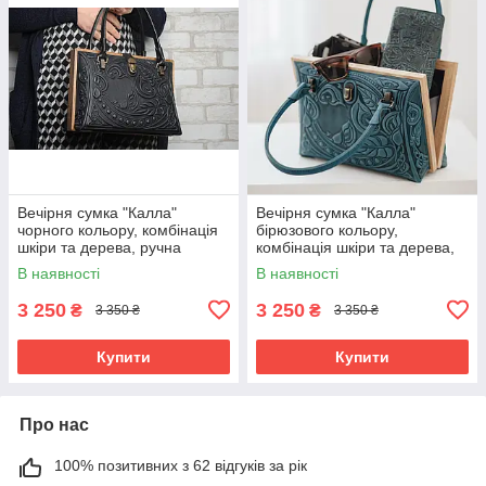
Вечірня сумка "Калла"
Вечірня сумка "Калла"
чорного кольору, комбінація
бірюзового кольору,
шкіри та дерева, ручна
комбінація шкіри та дерева,
робота, 27×19×11 см
ручна робота, 27×19×11 см
В наявності
В наявності
3 250
3 250
₴
₴
3 350 ₴
3 350 ₴
Купити
Купити
Про нас
100% позитивних з 62 відгуків за рік