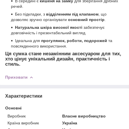
В середині є
кишеня на замку
для зберігання дрібних
речей.
Без підкладки, з
відділенням під клапаном
, що
дозволяє зручно організувати
основний простір
.
Натуральна шкіра високої якості
забезпечує
довговічність і презентабельний вигляд.
Ідеальна для
прогулянок, роботи, подорожей
та
повсякденного використання.
Ця сумка стане незамінним аксесуаром для тих,
хто цінує
унікальний дизайн, практичність і
стиль
.
Приховати
Характеристики
Основні
Виробник
Власне виробництво
Країна виробник
Україна