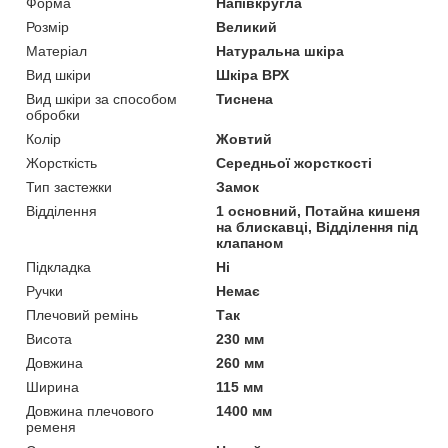
Форма
Напівкругла
Розмір
Великий
Матеріал
Натуральна шкіра
Вид шкіри
Шкіра ВРХ
Вид шкіри за способом
Тиснена
обробки
Колір
Жовтий
Жорсткість
Середньої жорсткості
Тип застежки
Замок
Відділення
1 основний, Потайна кишеня
на блискавці, Відділення під
клапаном
Підкладка
Ні
Ручки
Немає
Плечовий ремінь
Так
Висота
230 мм
Довжина
260 мм
Ширина
115 мм
Довжина плечового
1400 мм
ременя