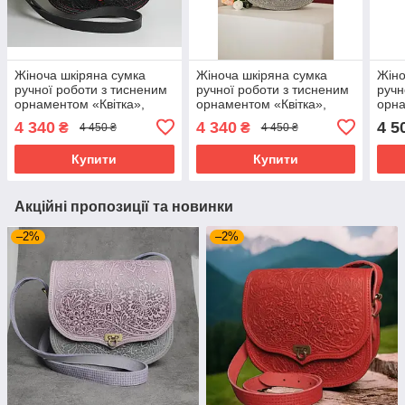
Жіноча шкіряна сумка
Жіноча шкіряна сумка
Жіно
ручної роботи з тисненим
ручної роботи з тисненим
ручн
орнаментом «Квітка»,
орнаментом «Квітка»,
орн
червоно-чорного кольору ,
жовто-сірого кольору ,
жовт
4 340
4 340
4 5
₴
₴
4 450 ₴
4 450 ₴
23*26*10 см
23*26*10 см
23*2
Купити
Купити
Акційні пропозиції та новинки
–2%
–2%