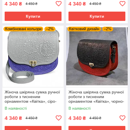
4 340
4 340
₴
₴
4 450 ₴
4 450 ₴
Купити
Купити
Комбіновані кольори
–2%
Квітковий дизайн
–2%
Жіноча шкіряна сумка ручної
Жіноча шкіряна сумка ручної
роботи з тисненим
роботи з тисненим
орнаментом «Квітка», сіро-
орнаментом «Квітка», чорно-
ультрамаринового , 23*26*10
червоного кольору , 23*26*10
В наявності
В наявності
см
см
4 340
4 340
₴
₴
4 450 ₴
4 450 ₴