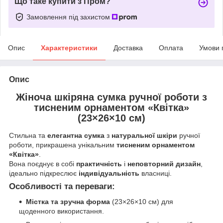
Що таке купити з Пром?
Замовлення під захистом
Опис
Характеристики
Доставка
Оплата
Умови 
Опис
Жіноча шкіряна сумка ручної роботи з
тисненим орнаментом «Квітка»
(23×26×10 см)
Стильна та
елегантна сумка
з
натуральної шкіри
ручної
роботи, прикрашена унікальним
тисненим орнаментом
«Квітка»
.
Вона поєднує в собі
практичність
і
неповторний дизайн
,
ідеально підкреслює
індивідуальність
власниці.
Особливості та переваги:
Містка та зручна форма
(23×26×10 см) для
щоденного використання.