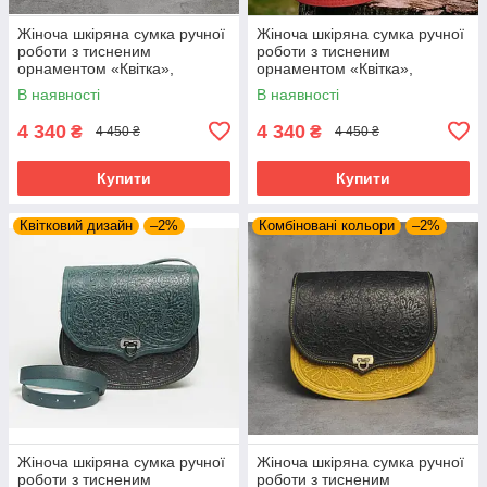
Жіноча шкіряна сумка ручної
Жіноча шкіряна сумка ручної
роботи з тисненим
роботи з тисненим
орнаментом «Квітка»,
орнаментом «Квітка»,
бузково-сірого кольору ,
червоного кольору , 23*26*10
В наявності
В наявності
23*26*10 см
см
4 340
4 340
₴
₴
4 450 ₴
4 450 ₴
Купити
Купити
Квітковий дизайн
–2%
Комбіновані кольори
–2%
Жіноча шкіряна сумка ручної
Жіноча шкіряна сумка ручної
роботи з тисненим
роботи з тисненим