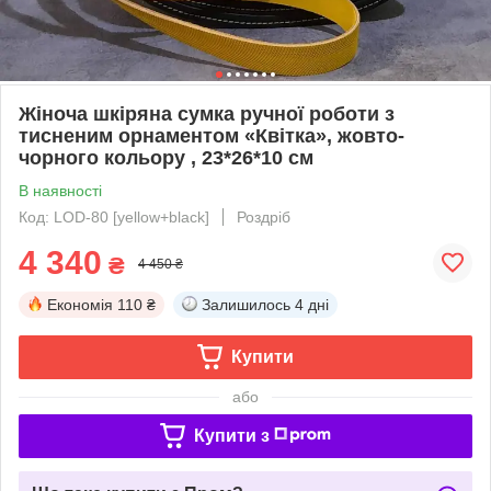
Жіноча шкіряна сумка ручної роботи з
тисненим орнаментом «Квітка», жовто-
чорного кольору , 23*26*10 см
В наявності
Код: LOD-80 [yellow+black]
Роздріб
4 340
₴
4 450 ₴
Економія
110 ₴
Залишилось
4 дні
Купити
або
Купити з