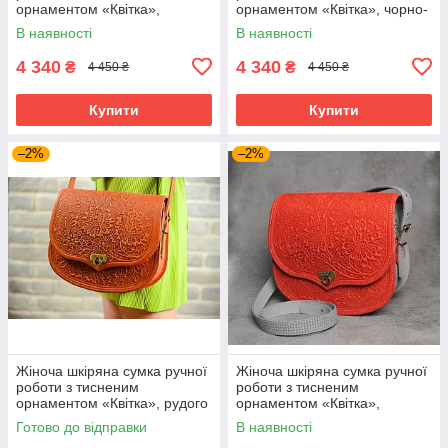
орнаментом «Квітка»,
орнаментом «Квітка», чорно-
зелено-чорного кольору ,
жовтого кольору , 23*26*10
В наявності
В наявності
23*26*10 см
см
4 340
4 340
₴
₴
4 450 ₴
4 450 ₴
Купити
Купити
–2%
–2%
Жіноча шкіряна сумка ручної
Жіноча шкіряна сумка ручної
роботи з тисненим
роботи з тисненим
орнаментом «Квітка», рудого
орнаментом «Квітка»,
кольору , 23*26*10 см
червоно-сірого кольору ,
Готово до відправки
В наявності
23*26*10 см