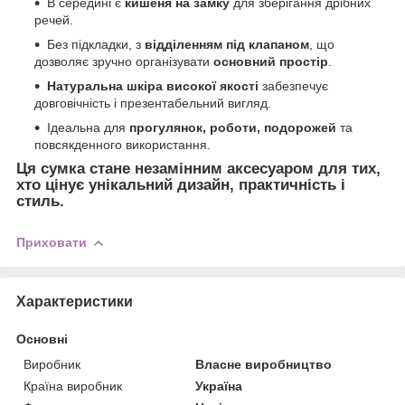
В середині є
кишеня на замку
для зберігання дрібних
речей.
Без підкладки, з
відділенням під клапаном
, що
дозволяє зручно організувати
основний простір
.
Натуральна шкіра високої якості
забезпечує
довговічність і презентабельний вигляд.
Ідеальна для
прогулянок, роботи, подорожей
та
повсякденного використання.
Ця сумка стане незамінним аксесуаром для тих,
хто цінує
унікальний дизайн, практичність і
стиль
.
Приховати
Характеристики
Основні
Виробник
Власне виробництво
Країна виробник
Україна