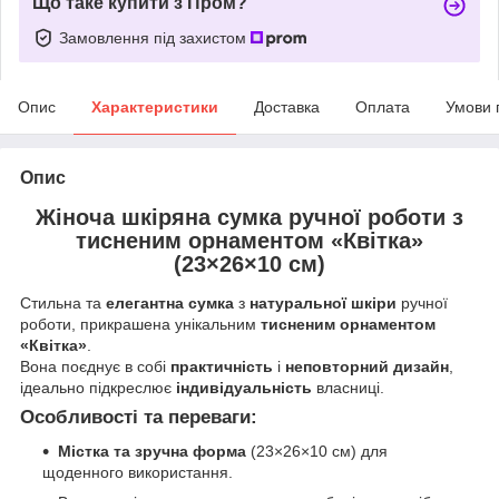
Що таке купити з Пром?
Замовлення під захистом
Опис
Характеристики
Доставка
Оплата
Умови 
Опис
Жіноча шкіряна сумка ручної роботи з
тисненим орнаментом «Квітка»
(23×26×10 см)
Стильна та
елегантна сумка
з
натуральної шкіри
ручної
роботи, прикрашена унікальним
тисненим орнаментом
«Квітка»
.
Вона поєднує в собі
практичність
і
неповторний дизайн
,
ідеально підкреслює
індивідуальність
власниці.
Особливості та переваги:
Містка та зручна форма
(23×26×10 см) для
щоденного використання.