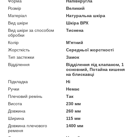
Форма
Напівкругла
Розмір
Великий
Матеріал
Натуральна шкіра
Вид шкіри
Шкіра ВРХ
Вид шкіри за способом
Тиснена
обробки
Колір
М'ятний
Жорсткість
Середньої жорсткості
Тип застежки
Замок
Відділення
Відділення під клапаном, 1
основний, Потайна кишеня
на блискавці
Підкладка
Ні
Ручки
Немає
Плечовий ремінь
Так
Висота
230 мм
Довжина
260 мм
Ширина
115 мм
Довжина плечового
1400 мм
ременя