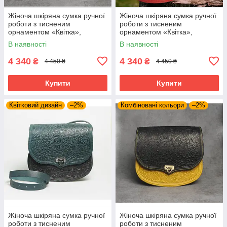
Жіноча шкіряна сумка ручної
Жіноча шкіряна сумка ручної
роботи з тисненим
роботи з тисненим
орнаментом «Квітка»,
орнаментом «Квітка»,
бузково-сірого кольору ,
червоного кольору , 23*26*10
В наявності
В наявності
23*26*10 см
см
4 340
4 340
₴
₴
4 450 ₴
4 450 ₴
Купити
Купити
Квітковий дизайн
–2%
Комбіновані кольори
–2%
Жіноча шкіряна сумка ручної
Жіноча шкіряна сумка ручної
роботи з тисненим
роботи з тисненим