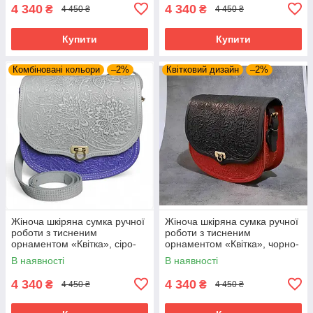
4 340
4 340
₴
₴
4 450 ₴
4 450 ₴
Купити
Купити
Комбіновані кольори
–2%
Квітковий дизайн
–2%
Жіноча шкіряна сумка ручної
Жіноча шкіряна сумка ручної
роботи з тисненим
роботи з тисненим
орнаментом «Квітка», сіро-
орнаментом «Квітка», чорно-
ультрамаринового , 23*26*10
червоного кольору , 23*26*10
В наявності
В наявності
см
см
4 340
4 340
₴
₴
4 450 ₴
4 450 ₴