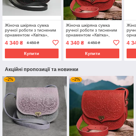
Жіноча шкіряна сумка
Жіноча шкіряна сумка
Жіно
ручної роботи з тисненим
ручної роботи з тисненим
ручн
орнаментом «Квітка»,
орнаментом «Квітка»,
орна
червоно-чорного кольору ,
червоного кольору ,
бузк
4 340
4 340
4 3
₴
₴
4 450 ₴
4 450 ₴
23*26*10 см
23*26*10 см
23*2
Купити
Купити
Акційні пропозиції та новинки
–2%
–2%