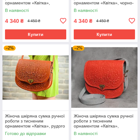
орнаментом «Квітка»,
орнаментом «Квітка», чорно-
зелено-чорного кольору ,
жовтого кольору , 23*26*10
В наявності
В наявності
23*26*10 см
см
4 340
4 340
₴
₴
4 450 ₴
4 450 ₴
Купити
Купити
–2%
–2%
Жіноча шкіряна сумка ручної
Жіноча шкіряна сумка ручної
роботи з тисненим
роботи з тисненим
орнаментом «Квітка», рудого
орнаментом «Квітка»,
кольору , 23*26*10 см
червоно-сірого кольору ,
Готово до відправки
В наявності
23*26*10 см