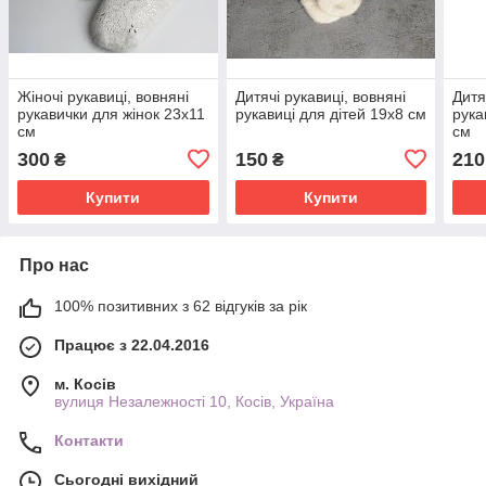
Жіночі рукавиці, вовняні
Дитячі рукавиці, вовняні
Дитя
рукавички для жінок 23х11
рукавиці для дітей 19х8 см
рука
см
см
300
150
210
₴
₴
Купити
Купити
Про нас
100% позитивних з 62 відгуків за рік
Працює з 22.04.2016
м. Косів
вулиця Незалежності 10, Косів, Україна
Контакти
Сьогодні вихідний